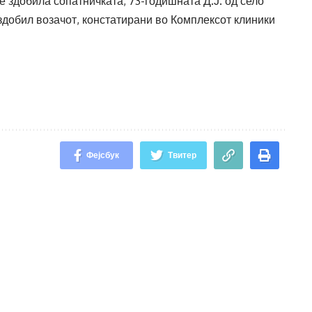
е здобила сопатничката, 73-годишната Д.Ј. од село
здобил возачот, констатирани во Комплексот клиники
Фејсбук
Твитер