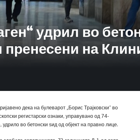
ген“ удрил во бетон
 пренесени на Клин
пријавено дека на булеварот „Борис Трајковски“ во
скопски регистарски ознаки, управувано од 74-
, удрило во бетонски ѕид од објект на правно лице.