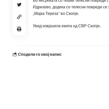
Во несреќата со тешки телесни повреди с
Идризово, додека со телесни повреди се 
„Мајка Тереза“ во Скопје.
Увид извршила екипа од СВР Скопје.
Сподели го овој напис