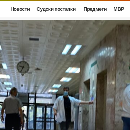
Новости
Судски постапки
Предмети
МВР