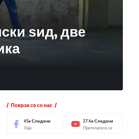
ски ѕид, две
ика
Поврзи се со нас
45к
Следачи
27.4к
Следачи
Лајк
Претплатете се