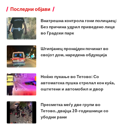
Последни објави
Внатрешна контрола гони полицаец:
Без причина удрил приведено лице
во Градски парк
Штипјанец пронајден починат во
својот дом, наредена обдукција
Ноќно пукање во Тетово: Со
автоматска пушка стрелал кон куќа,
оштетени и автомобил и двор
Пресметка меѓу две групи во
Тетово, двајца 20-годишници со
убодни рани