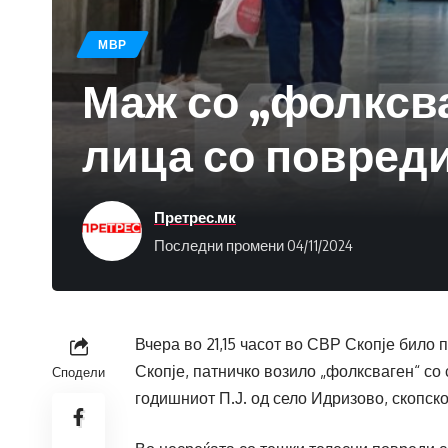
МВР
Маж со „фолксва
лица со повреди
Претрес.мк
Последни промени 04/11/2024
Вчера во 21,15 часот во СВР Скопје било 
Скопје, патничко возило „фолксваген“ со 
Сподели
годишниот П.Ј. од село Идризово, скопско