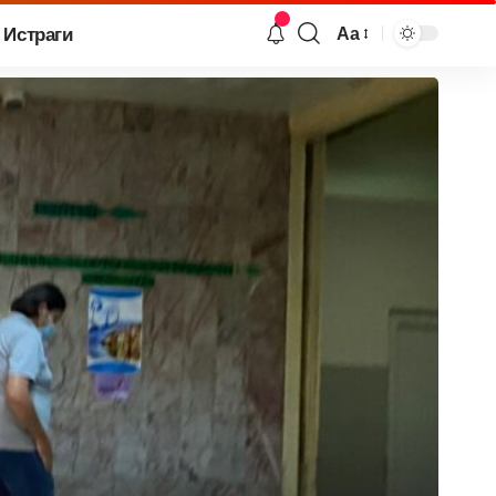
Истраги
Аа