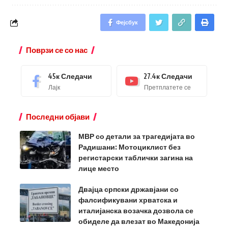
Фејсбук
Поврзи се со нас
45к
Следачи
27.4к
Следачи
Лајк
Претплатете се
Последни објави
МВР со детали за трагедијата во
Радишани: Мотоциклист без
регистарски таблички загина на
лице место
Двајца српски државјани со
фалсификувани хрватска и
италијанска возачка дозвола се
обиделе да влезат во Македонија