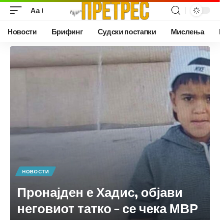
Аа
Новости
Брифинг
Судски постапки
Мислења
НОВОСТИ
Пронајден е Хадис, објави
неговиот татко – се чека МВР