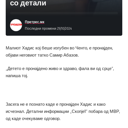
со детали
Претрес.мк
Последни промени 29/10/2024
Малиот Хадис кој беше изгубен во Ченто, е пронајден,
објави неговиот татко Самир Абазов.
„Детето е пронајдено живо и здраво, фала ви од срце“,
напиша тој.
Засега не е познато каде е пронајден Хадис и како
исчезнал. Детални информации „Скопје1“ побара од МВР,
од каде очекуваме одговор.