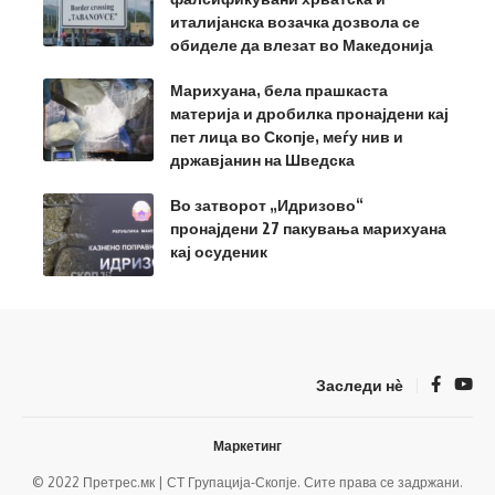
италијанска возачка дозвола се
обиделе да влезат во Македонија
Марихуана, бела прашкаста
материја и дробилка пронајдени кај
пет лица во Скопје, меѓу нив и
државјанин на Шведска
Во затворот „Идризово“
пронајдени 27 пакувања марихуана
кај осуденик
Заследи нѐ
Маркетинг
© 2022 Претрес.мк | СТ Групација-Скопје. Сите права се задржани.