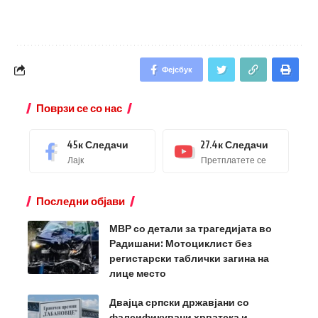
Фејсбук
Поврзи се со нас
45к
Следачи
27.4к
Следачи
Лајк
Претплатете се
Последни објави
МВР со детали за трагедијата во
Радишани: Мотоциклист без
регистарски таблички загина на
лице место
Двајца српски државјани со
фалсификувани хрватска и