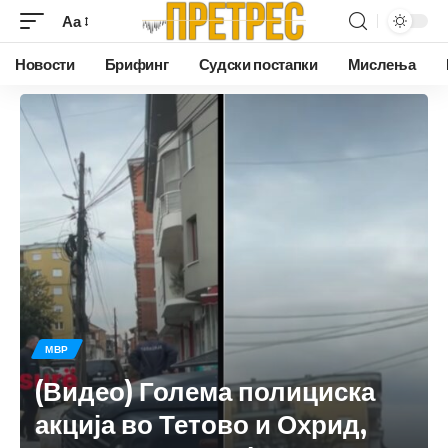
Аа
Новости
Брифинг
Судски постапки
Мислења
МВР
(Видео) Голема полициска
акција во Тетово и Охрид,