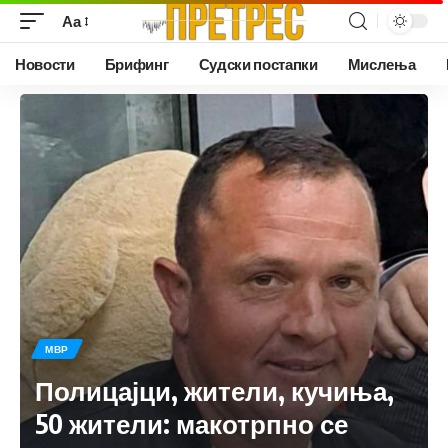
Аа
Новости
Брифинг
Судски постапки
Мислења
МВР
Полицајци, жители, кучиња,
50 жители: макотрпно се