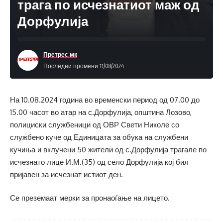
трага по исчезнатиот маж од
Дорфулија
Претрес.мк
Последни промени 11/08/2024
На 10.08.2024 година во временски период од 07.00 до
15.00 часот во атар на с.Дорфулија, општина Лозово,
полициски службеници од ОВР Свети Николе со
службено куче од Единицата за обука на службени
кучиња и вклучени 50 жители од с.Дорфулија трагале по
исчезнато лице И.М.(35) од село Дорфулија кој бил
пријавен за исчезнат истиот ден.
Се преземаат мерки за пронаоѓање на лицето.