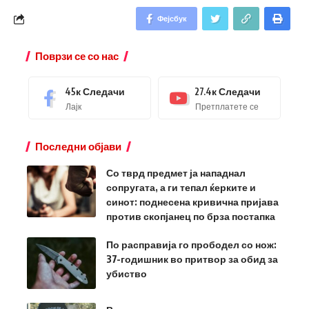
Фејсбук
Поврзи се со нас
45к
Следачи
27.4к
Следачи
Лајк
Претплатете се
Последни објави
Со тврд предмет ја нападнал
сопругата, а ги тепал ќерките и
синот: поднесена кривична пријава
против скопјанец по брза постапка
По расправија го прободел со нож:
37-годишник во притвор за обид за
убиство