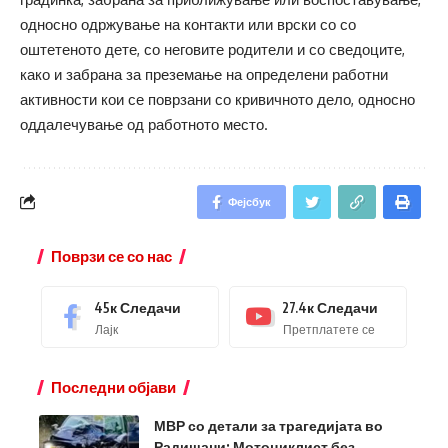
односно одржување на контакти или врски со со
оштетеното дете, со неговите родители и со сведоците,
како и забрана за преземање на определени работни
активности кои се поврзани со кривичното дело, односно
оддалечување од работното место.
Фејсбук
Поврзи се со нас
45к
Следачи
27.4к
Следачи
Лајк
Претплатете се
Последни објави
МВР со детали за трагедијата во
Радишани: Мотоциклист без