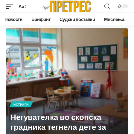
Аа
Новости
Брифинг
Судски постапки
Мислења
ИСТРАГИ
Негувателка во скопска
градника тегнела дете за