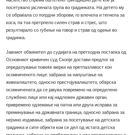
посетувало јаслената група во градинката. На детето му
се обраќала со погрдни зборови, го влечела и тегнела за
коса, па тоа претрпело силен страв и стрес, што
резултирало со губење на говор и страв од одење во
градинка.
Јавниот обвинител до судијата на претходна постапка од
Основниот кривичен суд Скопје достави предлог за
определување повеќе мерки на претпазливост кон
осомниченото лице: забрана за напуштање на
живеалиштето, односно престојувалиштето, обврска
осомничената да се јавува повремено на определено
службено лице или кај надлежен државен орган,
привремено одземање на патна или друга исправа за
преминување на државната граница, односно забрана за
нејзино издавање, забрана за посетување на детската
градинка и сите објекти кои се дел од истата детска
градинка, забрана за приближување или воспоставување,