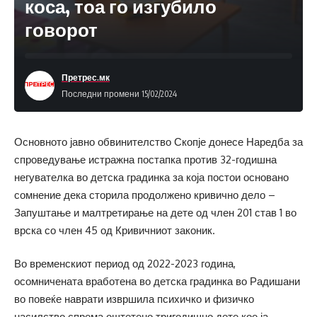
коса, тоа го изгубило
говорот
Претрес.мк
Последни промени 15/02/2024
Основното јавно обвинителство Скопје донесе Наредба за
спроведување истражна постапка против 32-годишна
негувателка во детска градинка за која постои основано
сомнение дека сторила продолжено кривично дело –
Запуштање и малтретирање на дете од член 201 став 1 во
врска со член 45 од Кривичниот законик.
Во временскиот период од 2022-2023 година,
осомничената вработена во детска градинка во Радишани
во повеќе наврати извршила психичко и физичко
насилство спрема оштетено тригодишно дете кое ја