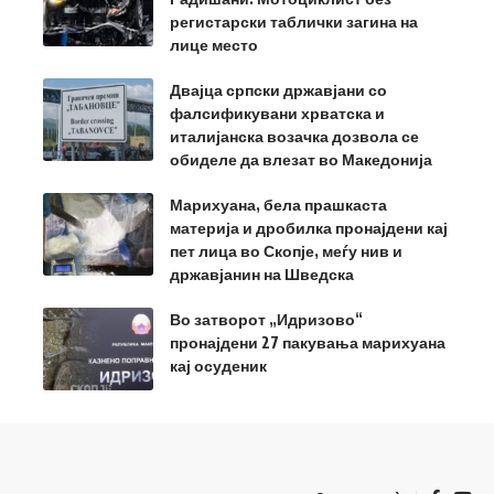
регистарски таблички загина на
лице место
Двајца српски државјани со
фалсификувани хрватска и
италијанска возачка дозвола се
обиделе да влезат во Македонија
Марихуана, бела прашкаста
материја и дробилка пронајдени кај
пет лица во Скопје, меѓу нив и
државјанин на Шведска
Во затворот „Идризово“
пронајдени 27 пакувања марихуана
кај осуденик