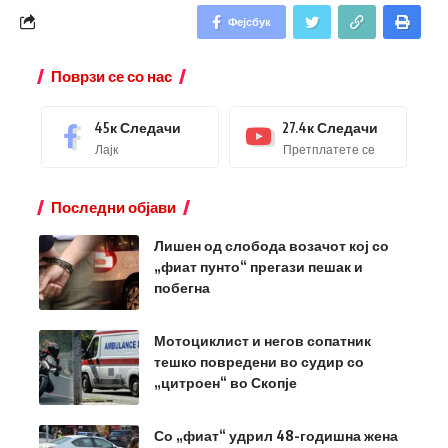
Фејсбук
Поврзи се со нас
45к
Следачи
27.4к
Следачи
Лајк
Претплатете се
Последни објави
Лишен од слобода возачот кој со
„фиат пунто“ прегази пешак и
побегна
Мотоциклист и негов сопатник
тешко повредени во судир со
„цитроен“ во Скопје
Со „фиат“ удрил 48-годишна жена