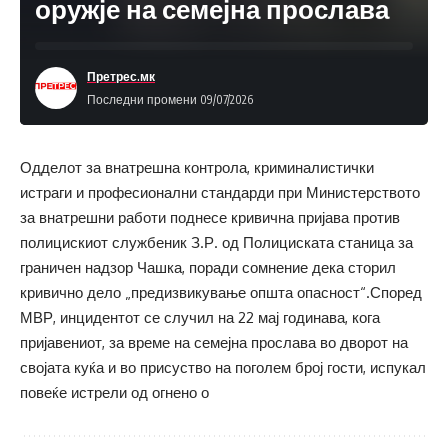
оружје на семејна прослава
Претрес.мк
Последни промени 09/07/2026
Одделот за внатрешна контрола, криминалистички
истраги и професионални стандарди при Министерството
за внатрешни работи поднесе кривична пријава против
полицискиот службеник З.Р. од Полициската станица за
граничен надзор Чашка, поради сомнение дека сторил
кривично дело „предизвикување општа опасност“.Според
МВР, инцидентот се случил на 22 мај годинава, кога
пријавениот, за време на семејна прослава во дворот на
својата куќа и во присуство на поголем број гости, испукал
повеќе истрели од огнено о