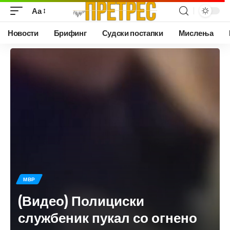
Аа
Новости
Брифинг
Судски постапки
Мислења
МВР
(Видео) Полициски
службеник пукал со огнено