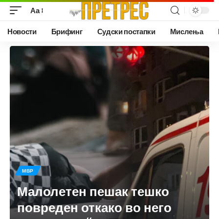
Аа
Новости
Брифинг
Судски постапки
Мислења
МВР
Малолетен пешак тешко
повреден откако во него