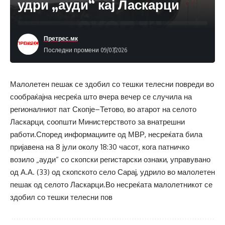
удри „ауди“ кај Ласкарци
Претрес.мк
Последни промени 09/07/2026
Малолетен пешак се здобил со тешки телесни повреди во
сообраќајна несреќа што вчера вечер се случила на
регионалниот пат Скопје–Тетово, во атарот на селото
Ласкарци, соопшти Министерството за внатрешни
работи.Според информациите од МВР, несреќата била
пријавена на 8 јули околу 18:30 часот, кога патничко
возило „ауди“ со скопски регистарски ознаки, управувано
од А.А. (33) од скопското село Сарај, удрило во малолетен
пешак од селото Ласкарци.Во несреќата малолетникот се
здобил со тешки телесни пов