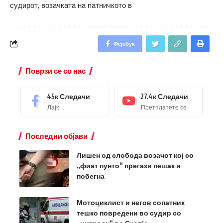
судирот, возачката на патничкото в
Фејсбук
Поврзи се со нас
45к
Следачи
27.4к
Следачи
Лајк
Претплатете се
Последни објави
Лишен од слобода возачот кој со
„фиат пунто“ прегази пешак и
побегна
Мотоциклист и негов сопатник
тешко повредени во судир со