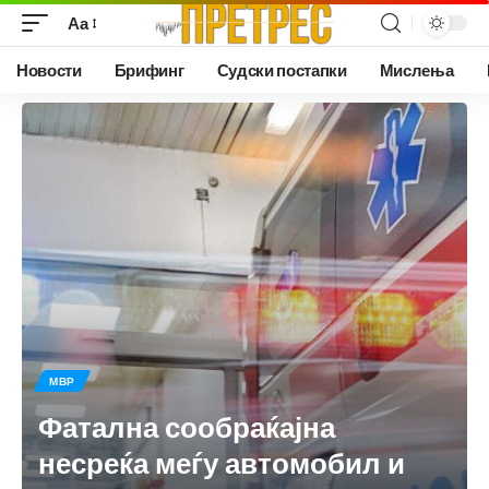
Аа
Новости
Брифинг
Судски постапки
Мислења
МВР
Фатална сообраќајна
несреќа меѓу автомобил и