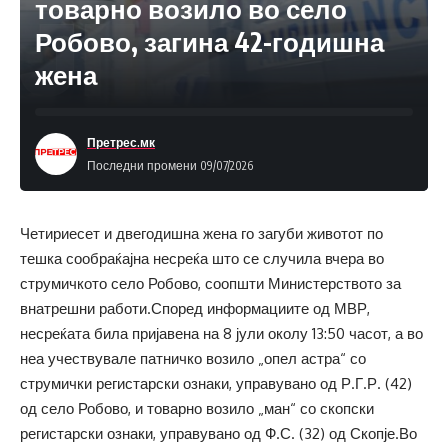
товарно возило во село
Робово, загина 42-годишна
жена
Претрес.мк
Последни промени 09/07/2026
Четириесет и двегодишна жена го загуби животот по
тешка сообраќајна несреќа што се случила вчера во
струмичкото село Робово, соопшти Министерството за
внатрешни работи.Според информациите од МВР,
несреќата била пријавена на 8 јули околу 13:50 часот, а во
неа учествувале патничко возило „опел астра“ со
струмички регистарски ознаки, управувано од Р.Г.Р. (42)
од село Робово, и товарно возило „ман“ со скопски
регистарски ознаки, управувано од Ф.С. (32) од Скопје.Во