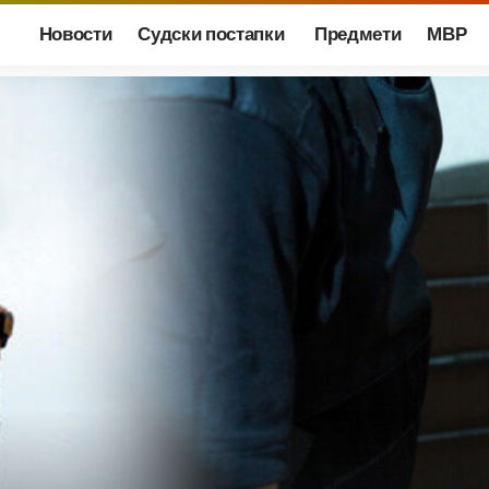
Новости
Судски постапки
Предмети
МВР