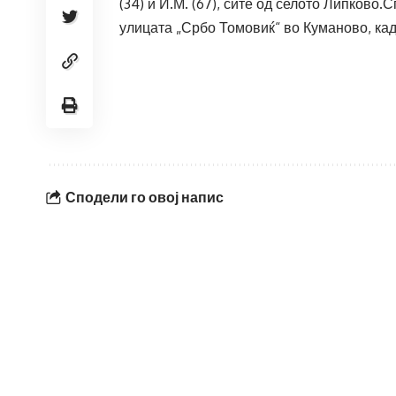
(34) и И.М. (67), сите од селото Липково.
улицата „Србо Томовиќ“ во Куманово, кад
Сподели го овој напис