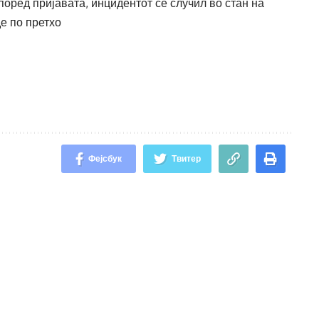
Според пријавата, инцидентот се случил во стан на
е по претхо
Фејсбук
Твитер