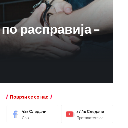
по расправија –
Поврзи се со нас
45к
Следачи
27.4к
Следачи
Лајк
Претплатете се