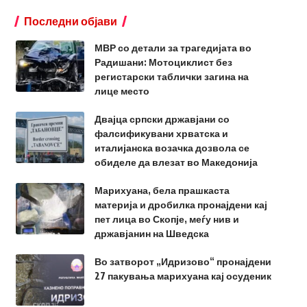
Последни објави
МВР со детали за трагедијата во
Радишани: Мотоциклист без
регистарски таблички загина на
лице место
Двајца српски државјани со
фалсификувани хрватска и
италијанска возачка дозвола се
обиделе да влезат во Македонија
Марихуана, бела прашкаста
материја и дробилка пронајдени кај
пет лица во Скопје, меѓу нив и
државјанин на Шведска
Во затворот „Идризово“ пронајдени
27 пакувања марихуана кај осуденик