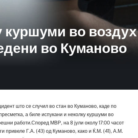
 куршуми во воздух 
едени во Куманово
идент што се случил во стан во Куманово, каде по
ресметка, а биле испукани и неколку куршуми во
ешни работи.Според МВР, на 8 јули околу 17:00 часот
привеле Г.А. (43) од Куманово, како и Ќ.М. (41), А.М.