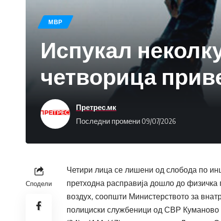
МВР
Испукал неколку
четворица прив
Претрес.мк
Последни промени 09/07/2026
Четири лица се лишени од слобода по инц
претходна расправија дошло до физичка п
Сподели
воздух, соопшти Министерството за внатр
полициски службеници од СВР Куманово ги 