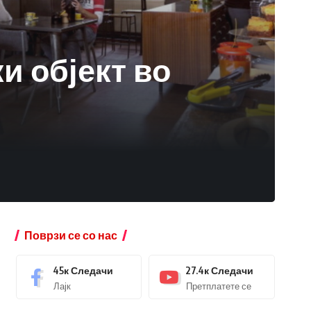
и објект во
Поврзи се со нас
45к
Следачи
27.4к
Следачи
Лајк
Претплатете се