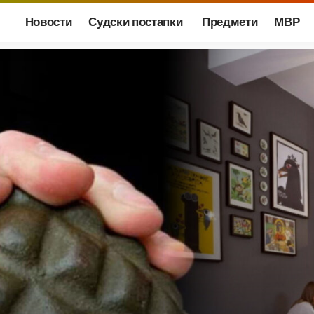
Новости
Судски постапки
Предмети
МВР