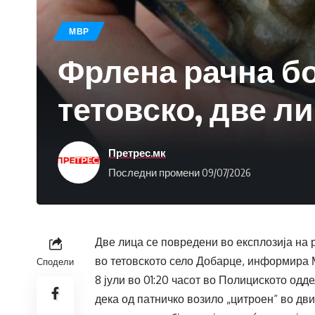
МВР
Фрлена рачна бо
тетовско, две л
Претрес.мк
Последни промени 09/07/2026
Две лица се повредени во експлозија на 
во тетовското село Добарце, информира
Сподели
8 јули во 01:20 часот во Полициското одде
дека од патничко возило „цитроен“ во д