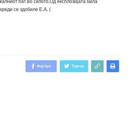
локалниот пат во селото.Од експлозијата била
реди се здобиле Е.А. (
Фејсбук
Твитер