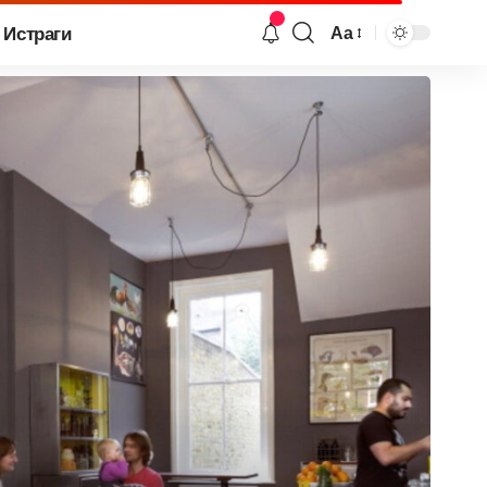
Истраги
Аа