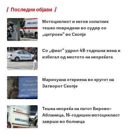
Последни објави
Мотоциклист и негов сопатник
тешко повредени во судир со
„цитроен“ во Скопје
Со „фиат“ удрил 48-годишна жена и
избегал од местото на несреќата
Марихуана откриена во кругот на
Затворот Скопје
Тешка несреќа на патот Берово–
Абланица, 16-годишен мотоциклист
заврши во болница