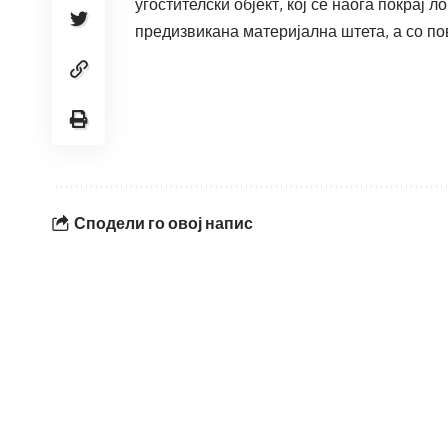
угостителски објект, кој се наоѓа покрај 
предизвикана материјална штета, а со пов
Сподели го овој напис