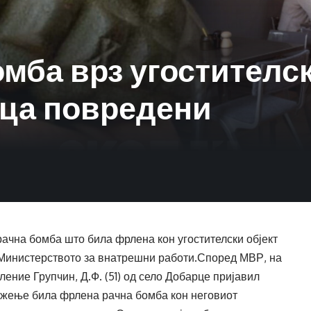
мба врз угостителск
ица повредени
рачна бомба што била фрлена кон угостителски објект
 Министерството за внатрешни работи.Според МВР, на
ление Групчин, Д.Ф. (51) од село Добарце пријавил
вижење била фрлена рачна бомба кон неговиот