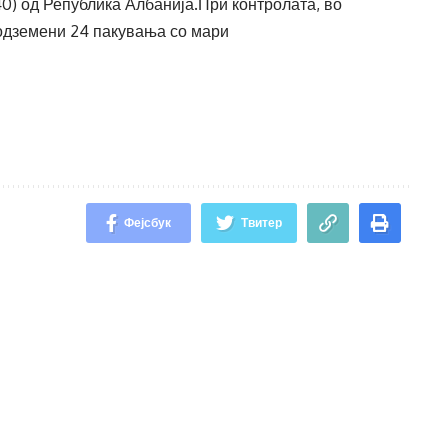
40) од Република Албанија.При контролата, во
 одземени 24 пакувања со мари
Фејсбук
Твитер