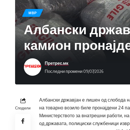
МВР
Албански државј
камион пронајд
Претрес.мк
Последни промени 09/07/2026
Албански државјан е лишен од слобода н
на товарно возило биле пронајдени 24 п
Сподели
Министерството за внатрешни работи, на 8
од државата, полициски службеници извр