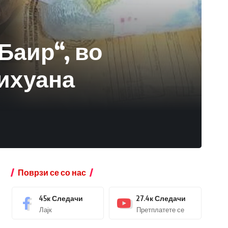
Баир“, во
ихуана
Поврзи се со нас
45к
Следачи
27.4к
Следачи
Лајк
Претплатете се