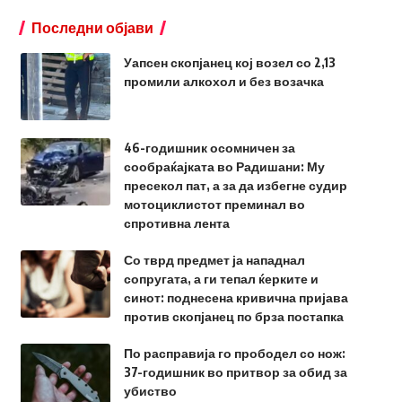
Последни објави
Уапсен скопјанец кој возел со 2,13
промили алкохол и без возачка
46-годишник осомничен за
сообраќајката во Радишани: Му
пресекол пат, а за да избегне судир
мотоциклистот преминал во
спротивна лента
Со тврд предмет ја нападнал
сопругата, а ги тепал ќерките и
синот: поднесена кривична пријава
против скопјанец по брза постапка
По расправија го прободел со нож:
37-годишник во притвор за обид за
убиство