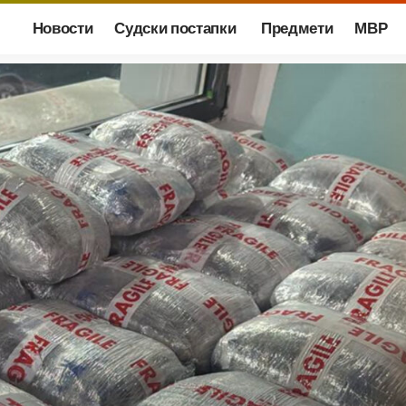
Новости
Судски постапки
Предмети
МВР