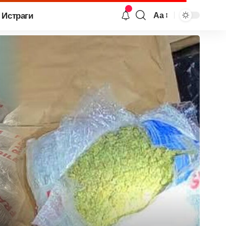
Истраги
Аа