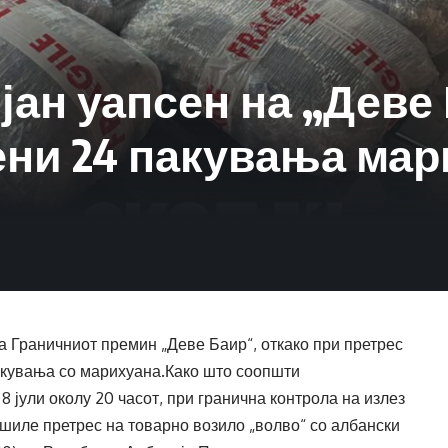
ан уапсен на „Деве 
ени 24 пакувања мар
а Граничниот премин „Деве Баир“, откако при претрес
акувања со марихуана.Како што соопшти
 јули околу 20 часот, при гранична контрола на излез
шиле претрес на товарно возило „волво“ со албански