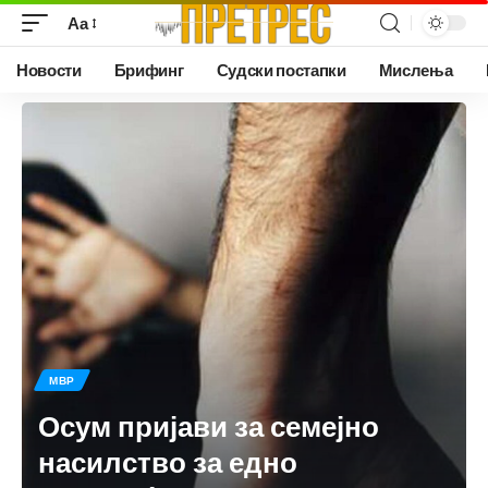
Аа
Новости
Брифинг
Судски постапки
Мислења
МВР
Осум пријави за семејно
насилство за едно