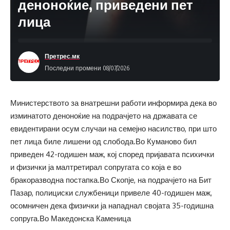
деноноќие, приведени пет
лица
Претрес.мк
Последни промени 08/07/2026
Министерството за внатрешни работи информира дека во
изминатото деноноќие на подрачјето на државата се
евидентирани осум случаи на семејно насилство, при што
пет лица биле лишени од слобода.Во Куманово бил
приведен 42-годишен маж, кој според пријавата психички
и физички ја малтретирал сопругата со која е во
бракоразводна постапка.Во Скопје, на подрачјето на Бит
Пазар, полициски службеници привеле 40-годишен маж,
осомничен дека физички ја нападнал својата 35-годишна
сопруга.Во Македонска Каменица