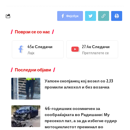
Фејсбук
Поврзи се со нас
45к
Следачи
27.4к
Следачи
Лајк
Претплатете се
Последни објави
Уапсен скопјанец кој возел со 2,13
промили алкохол и без возачка
46-годишник осомничен за
сообраќајката во Радишани: Му
пресекол пат, а за да избегне судир
мотоциклистот преминал во