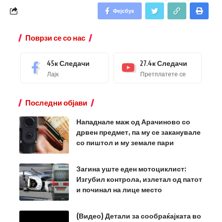
Фејсбук
Поврзи се со нас
45к
Следачи
27.4к
Следачи
Лајк
Претплатете се
Последни објави
Нападнале маж од Арачиново со
дрвен предмет, па му се заканувале
со пиштол и му земале пари
Загина уште еден мотоциклист:
Изгубил контрола, излетал од патот
и починал на лице место
(Видео) Детали за сообраќајката во