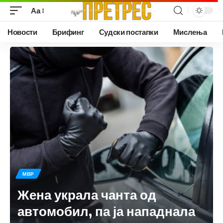
Аа
Новости
Брифинг
Судски постапки
Мислења
МВР
Жена украла чанта од
автомобил, па ја нападнала