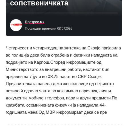
сопственичката
Претрес.мк
Последни промени 08/07/2026
Четириесет и четиригодишна жителка на Скопје пријавила
во полиција дека била ограбена и физички нападната на
подрачјето на Карпош.Според информациите од
Министерството за внатрешни работи, настанот бил
пријавен на 7 јули во 08:25 часот во СВР Скопје.
Пријавителката навела дека женско лице од нејзиното
возило ѝ одзело чанта во која имало паричник, лични
документи, мобилен телефон, пари и други предмети.По
кражбата, осомничената физички ја нападнала 44-
годишната жена.Од МВР информираат дека се пре