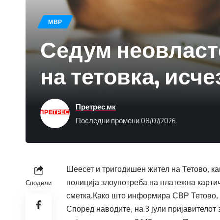
МВР
Седум неовласте
на тетовка, исче
Претрес.мк
Последни промени 08/07/2026
Шеесет и тригодишен жител на Тетово, ка
полиција злоупотреба на платежна картич
Сподели
сметка.Како што информира СВР Тетово, п
Според наводите, на 3 јули пријавителот