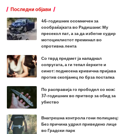
Последни објави
46-годишник осомничен за
сообраќајката во Радишани: Му
пресекол пат, а за да избегне судир
мотоциклистот преминал во
спротивна лента
Со тврд предмет ја нападнал
сопругата, а ги тепал ќерките и
синот: поднесена кривична пријава
против скопјанец по брза постапка
По расправија го прободел со нож:
37-годишник во притвор за обид за
убиство
Внатрешна контрола гони полицаец:
Без причина удрил приведено лице
во Градски парк