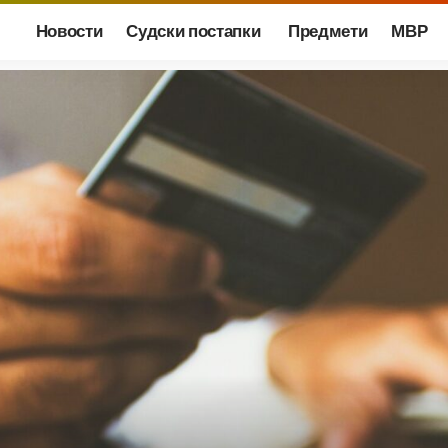
Новости
Судски постапки
Предмети
МВР