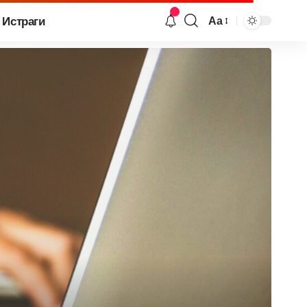
Истраги
Аа