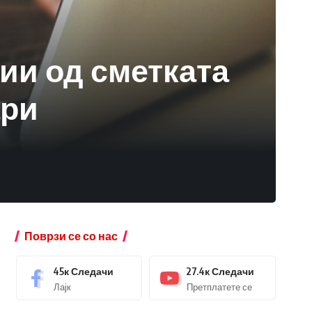
ии од сметката
ари
Поврзи се со нас
45к
Следачи
27.4к
Следачи
Лајк
Претплатете се