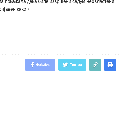
ата покажала дека биле извршени седум неовластени
ријавен како к
Фејсбук
Твитер