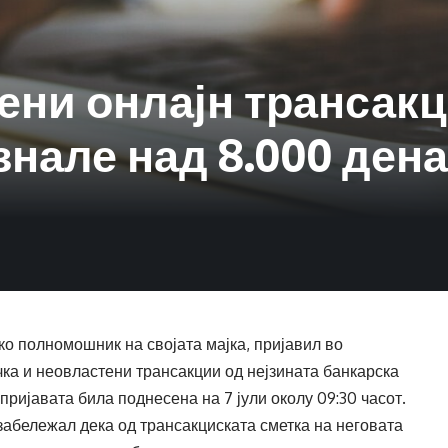
ни онлајн трансакц
знале над 8.000 ден
ко полномошник на својата мајка, пријавил во
ка и неовластени трансакции од нејзината банкарска
ријавата била поднесена на 7 јули околу 09:30 часот.
 забележал дека од трансакциската сметка на неговата