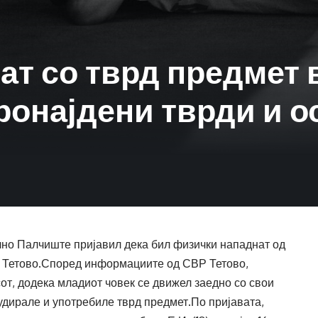
т со тврд предмет в
онајдени тврди и о
но Палчиште пријавил дека бил физички нападнат од
о Тетово.Според информациите од СВР Тетово,
асот, додека младиот човек се движел заедно со свои
 удирале и употребиле тврд предмет.По пријавата,