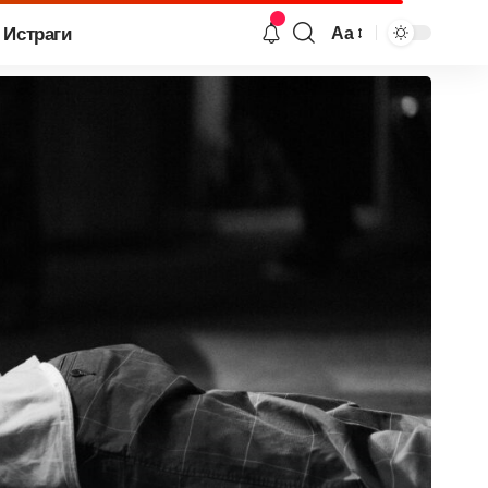
Истраги
Аа