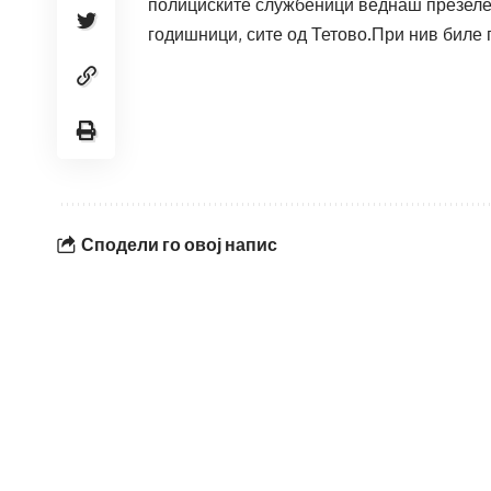
полициските службеници веднаш презеле ме
годишници, сите од Тетово.При нив биле
Сподели го овој напис