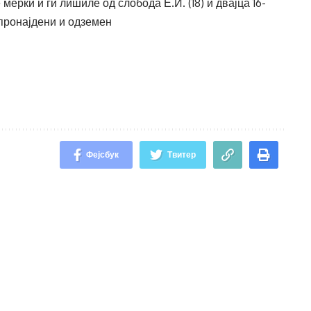
рки и ги лишиле од слобода Е.И. (18) и двајца 16-
 пронајдени и одземен
Фејсбук
Твитер