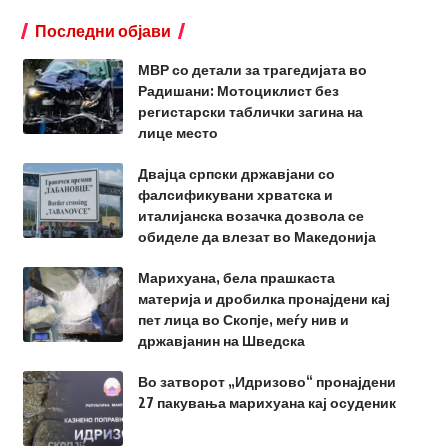
Последни објави
МВР со детали за трагедијата во
Радишани: Мотоциклист без
регистарски таблички загина на
лице место
Двајца српски државјани со
фалсификувани хрватска и
италијанска возачка дозвола се
обиделе да влезат во Македонија
Марихуана, бела прашкаста
материја и дробилка пронајдени кај
пет лица во Скопје, меѓу нив и
државјанин на Шведска
Во затворот „Идризово“ пронајдени
27 пакувања марихуана кај осуденик