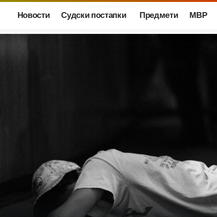
Новости
Судски постапки
Предмети
МВР