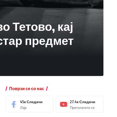
о Тетово, кај
стар предмет
Поврзи се со нас
45к
Следачи
27.4к
Следачи
Лајк
Претплатете се