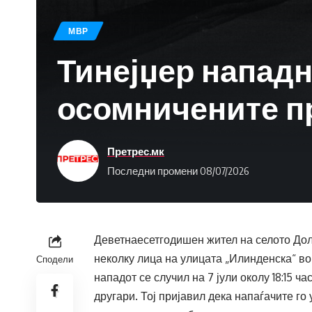
МВР
Тинејџер нападна
осомничените пр
Претрес.мк
Последни промени 08/07/2026
Деветнаесетгодишен жител на селото Дол
неколку лица на улицата „Илинденска“ в
Сподели
нападот се случил на 7 јули околу 18:15 ч
другари. Тој пријавил дека напаѓачите го