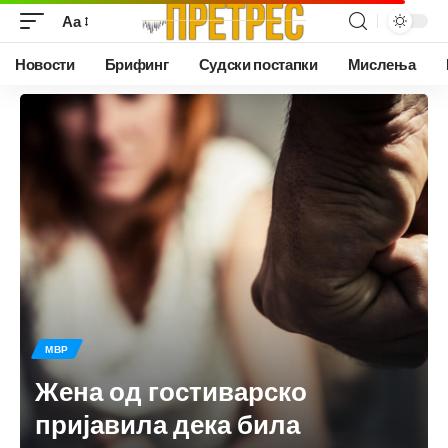
Аа
Новости
Брифинг
Судски постапки
Мислења
МВР
Жена од гостиварско
пријавила дека била