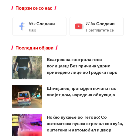
Поврзи се со нас
45к
Следачи
27.4к
Следачи
Лајк
Претплатете се
Последни објави
Внатрешна контрола гони
полицаец: Без причина удрил
приведено лице во Градски парк
Штипјанец пронајден починат во
својот дом, наредена обдукција
Ноќно пукање во Тетово: Со
автоматска пушка стрелал кон куќа,
оштетени и автомобил и двор