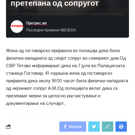
претепана од сопругот
Претрес.мк
Последни промени 08/07/2026
Жена од гостиварско пријавила во полиција дека била
физички нападната од својот сопруг во семејниот дом.Од
СВР Тетово информираат дека на 7 јули во Полициската
станица Гостивар, 41-годишна жена од гостиварско
пријавила дека околу 18:00 часот била физички нападната
од нејзиниот сопруг А.М.Од полицијата велат дека се
преземаат мерки за целосно расчистување и
документирање на случајот.
Фејсбук