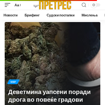
Аа
Новости
Брифинг
Судски постапки
Мислења
МВР
Деветмина уапсени поради
дрога во повеќе градови