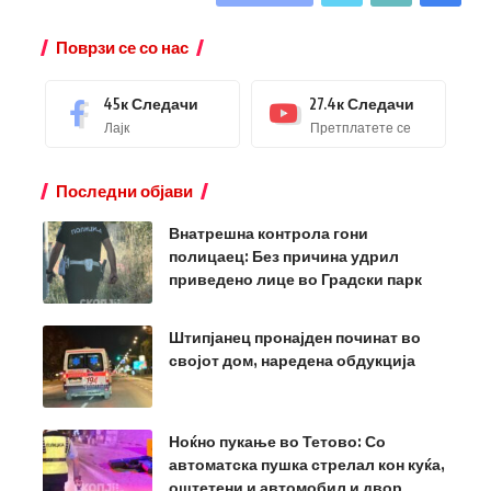
Поврзи се со нас
45к
Следачи
27.4к
Следачи
Лајк
Претплатете се
Последни објави
Внатрешна контрола гони
полицаец: Без причина удрил
приведено лице во Градски парк
Штипјанец пронајден починат во
својот дом, наредена обдукција
Ноќно пукање во Тетово: Со
автоматска пушка стрелал кон куќа,
оштетени и автомобил и двор