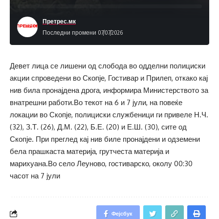
Претрес.мк
Последни промени 07/07/2026
Девет лица се лишени од слобода во одделни полициски
акции спроведени во Скопје, Гостивар и Прилеп, откако кај
нив била пронајдена дрога, информира Министерството за
внатрешни работи.Во текот на 6 и 7 јули, на повеќе
локации во Скопје, полициски службеници ги привеле Н.Ч.
(32), З.Т. (26), Д.М. (22), Б.Е. (20) и Е.Ш. (30), сите од
Скопје. При преглед кај нив биле пронајдени и одземени
бела прашкаста материја, грутчеста материја и
марихуана.Во село Леуново, гостиварско, околу 00:30
часот на 7 јули
Фејсбук