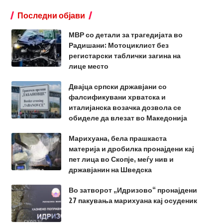
Последни објави
МВР со детали за трагедијата во
Радишани: Мотоциклист без
регистарски таблички загина на
лице место
Двајца српски државјани со
фалсификувани хрватска и
италијанска возачка дозвола се
обиделе да влезат во Македонија
Марихуана, бела прашкаста
материја и дробилка пронајдени кај
пет лица во Скопје, меѓу нив и
државјанин на Шведска
Во затворот „Идризово“ пронајдени
27 пакувања марихуана кај осуденик