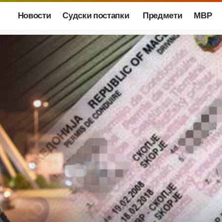
Новости
Судски постапки
Предмети
МВР