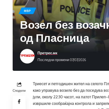
МВР
Возел без возач
од Пласница
Претрес.мк
Последни промени 07/07/2026
Триесет и петгодишен жител на селото Пл
како управува возило без да поседува в
Сподели
јули, околу 22:30 часот, на патот Приле
извршиле сообраќајна контрола и запреле