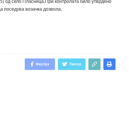
(35) од село Пласница.При контролата било утврдено
да поседува возачка дозвола,
Фејсбук
Твитер