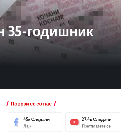
н 35-годишник
Поврзи се со нас
45к
Следачи
27.4к
Следачи
Лајк
Претплатете се