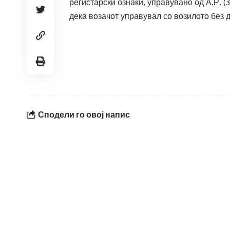
регистарски ознаки, управувано од А.Р. 
дека возачот управувал со возилото без 
Сподели го овој напис