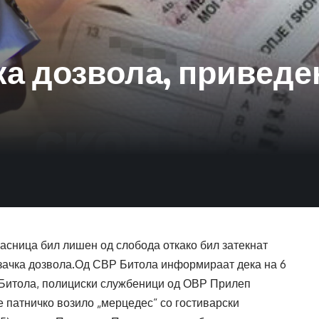
ка дозвола, приведе
асница бил лишен од слобода откако бил затекнат
озачка дозвола.Од СВР Битола информираат дека на 6
п–Битола, полициски службеници од ОВР Прилеп
 патничко возило „мерцедес“ со гостиварски