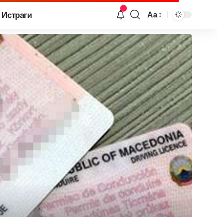
Истраги
Аа