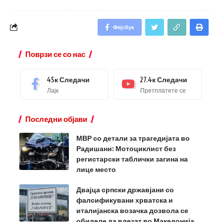
Фејсбук
Поврзи се со нас
45к
Следачи
27.4к
Следачи
Лајк
Претплатете се
Последни објави
МВР со детали за трагедијата во
Радишани: Мотоциклист без
регистарски таблички загина на
лице место
Двајца српски државјани со
фалсификувани хрватска и
италијанска возачка дозвола се
обиделе да влезат во Македонија