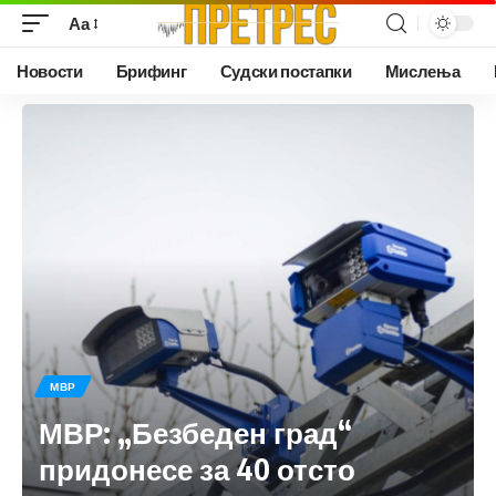
Аа
Новости
Брифинг
Судски постапки
Мислења
МВР
МВР: „Безбеден град“
придонесе за 40 отсто