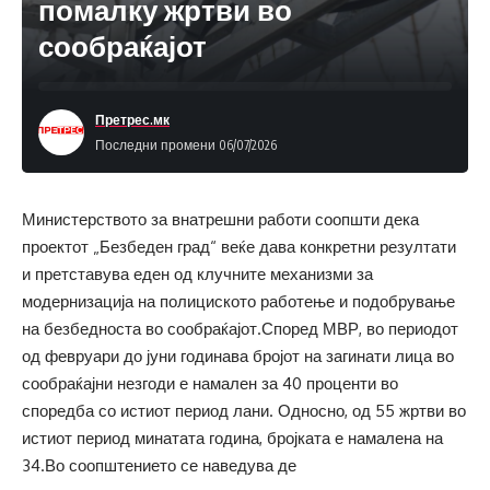
помалку жртви во
сообраќајот
Претрес.мк
Последни промени 06/07/2026
Министерството за внатрешни работи соопшти дека
проектот „Безбеден град“ веќе дава конкретни резултати
и претставува еден од клучните механизми за
модернизација на полициското работење и подобрување
на безбедноста во сообраќајот.Според МВР, во периодот
од февруари до јуни годинава бројот на загинати лица во
сообраќајни незгоди е намален за 40 проценти во
споредба со истиот период лани. Односно, од 55 жртви во
истиот период минатата година, бројката е намалена на
34.Во соопштението се наведува де