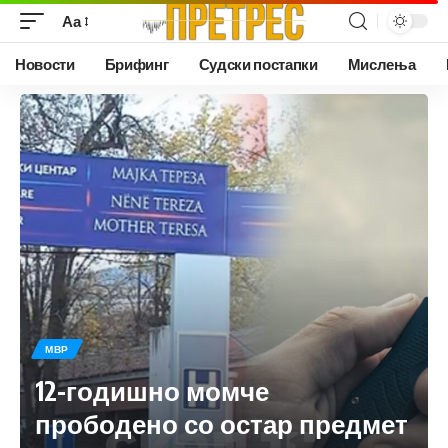
Аа
Новости
Брифинг
Судски постапки
Мислења
МВР
12-годишно момче
прободено со остар предмет