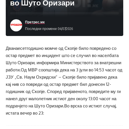
во Шуто Оризари
Претрес.мк
Последни промени 04/07/2026
Дванаесетгодишно момче од Скопје било повредено со
остар предмет во инцидент што се случил во населбата
Шуто Оризари, информира Министерството за внатрешни
работи.Од МВР соопштија дека на 3 јули во 14:53 часот од
ЈЗУ „Св. Наум Охридски“ – Скопје било пријавено дека
кај нив со повреди од остар предмет бил донесен 12-
годишник од Скопје. Според пријавеното, повредите му ги
нанел друг малолетник истиот ден околу 13:00 часот на
подрачјето на Шуто Оризари.Во врска со истиот случај,
истата вечер во 23: