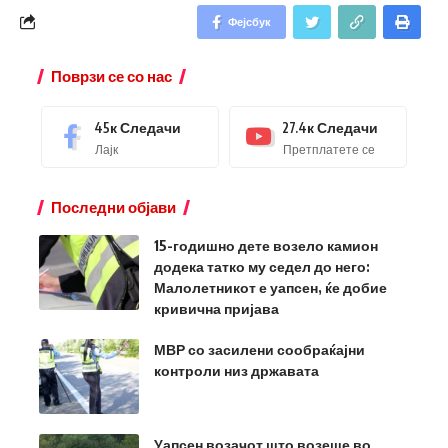
Фејсбук
Поврзи се со нас
45к
Следачи
27.4к
Следачи
Лајк
Претплатете се
Последни објави
15-годишно дете возело камион
додека татко му седел до него:
Малолетникот е уапсен, ќе добие
кривична пријава
МВР со засилени сообраќајни
контроли низ државата
Уапсен возачот што возеше во