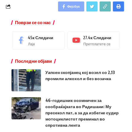
Фејсбук
Поврзи се со нас
45к
Следачи
27.4к
Следачи
Лајк
Претплатете се
Последни објави
Уапсен скопјанец кој возел со 2,13
промили алкохол и без возачка
46-годишник осомничен за
сообраќајката во Радишани: Му
пресекол пат, а за да избегне судир
мотоциклистот преминал во
спротивна лента