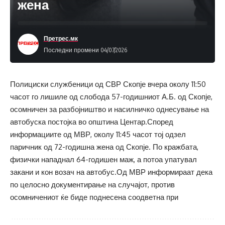
жена
Претрес.мк
Последни промени 04/07/2026
Полициски службеници од СВР Скопје вчера околу 11:50
часот го лишиле од слобода 57-годишниот А.Б. од Скопје,
осомничен за разбојништво и насилничко однесување на
автобуска постојка во општина Центар.Според
информациите од МВР, околу 11:45 часот тој одзел
паричник од 72-годишна жена од Скопје. По кражбата,
физички нападнал 64-годишен маж, а потоа упатувал
закани и кон возач на автобус.Од МВР информираат дека
по целосно документирање на случајот, против
осомничениот ќе биде поднесена соодветна при