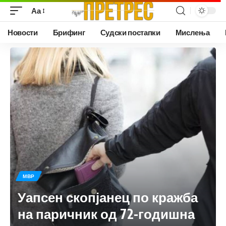
Аа
Новости
Брифинг
Судски постапки
Мислења
МВР
Уапсен скопјанец по кражба
на паричник од 72-годишна