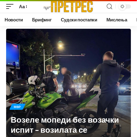
Аа
Новости
Брифинг
Судски постапки
Мислења
МВР
Возеле мопеди без возачки
испит – возилата се