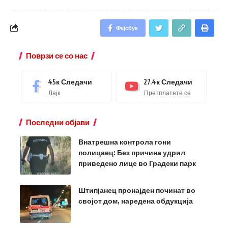
Фејсбук
Поврзи се со нас
45к
Следачи
27.4к
Следачи
Лајк
Претплатете се
Последни објави
Внатрешна контрола гони
полицаец: Без причина удрил
приведено лице во Градски парк
Штипјанец пронајден починат во
својот дом, наредена обдукција