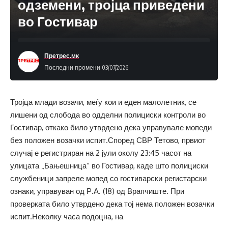
одземени, тројца приведени
во Гостивар
Претрес.мк
Последни промени 03/07/2026
Тројца млади возачи, меѓу кои и еден малолетник, се
лишени од слобода во одделни полициски контроли во
Гостивар, откако било утврдено дека управувале мопеди
без положен возачки испит.Според СВР Тетово, првиот
случај е регистриран на 2 јули околу 23:45 часот на
улицата „Бањешница“ во Гостивар, каде што полициски
службеници запреле мопед со гостиварски регистарски
ознаки, управуван од Р.А. (18) од Врапчиште. При
проверката било утврдено дека тој нема положен возачки
испит.Неколку часа подоцна, на