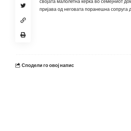
својата малолетна ќерка во семејниот до
пријава од неговата поранешна сопруга д
Сподели го овој напис