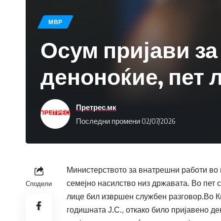
МВР
Осум пријави за
деноноќие, пет 
Претрес.мк
Последни промени 02/07/2026
Министерството за внатрешни работи во 
семејно насилство низ државата. Во пет 
Сподели
лице бил извршен службен разговор.Во К
годишната Ј.С., откако било пријавено д