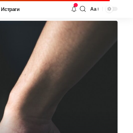
Истраги
Аа