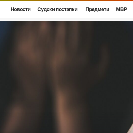
Новости
Судски постапки
Предмети
МВР