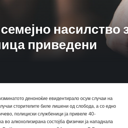
 семејно насилство 
лица приведени
изминатото деноноќие евидентирало осум случаи на
случаи сторителите биле лишени од слобода, а со едно
ичево, полициски службеници ја привеле 40-
ека во алкохолизирана состојба физички ја нападнала