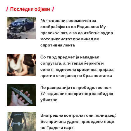
Последни објави
46-годишник осомничен за
сообраќајката во Радишани: Му
пресекол пат, а за да избегне судир
мотоциклистот преминал во
спротивна лента
Со тврд предмет ја нападнал
сопругата, а ги тепал ќерките и
синот: поднесена кривична пријава
против скопјанец по брза постапка
По расправија го прободел со нож:
37-годишник во притвор за обид за
убиство
Внатрешна контрола гони полицаец:
Без причина удрил приведено лице
во Градски парк