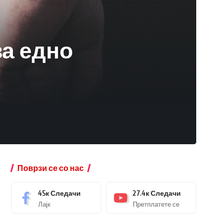
за едно
Поврзи се со нас
45к
Следачи
27.4к
Следачи
Лајк
Претплатете се