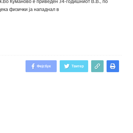
м.Во Куманово е приведен 34-годишниот В.В., по
ека физички ја нападнал в
Фејсбук
Твитер