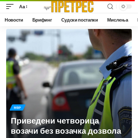
Аа
Новости
Брифинг
Судски постапки
Мислења
МВР
Приведени четворица
возачи без возачка дозвола