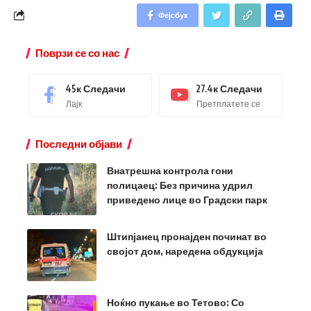
Фејсбук
Поврзи се со нас
45к
Следачи
27.4к
Следачи
Лајк
Претплатете се
Последни објави
Внатрешна контрола гони
полицаец: Без причина удрил
приведено лице во Градски парк
Штипјанец пронајден починат во
својот дом, наредена обдукција
Ноќно пукање во Тетово: Со