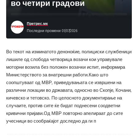
во четири градови
Претрес.мк
Последни промени 01/07/2026
Во текот на изминатото деноноќие, полициски службеници
лишиле од слобода четворица возачи кои управувале
моторни возила без положен возачки испит, информира
Министерството за внатрешни работи.Како што
соопштуваат од МВР, приведувањата се извршени на
различни локации во државата, односно во Скопје, Кочани,
кичевско и тетовско. По целосното документирање на
случаите, против сите ќе бидат поднесени соодветни
кривични пријави.Од МВР повторно апелираат до сите
учесници во сообраќајот доследно да ги п