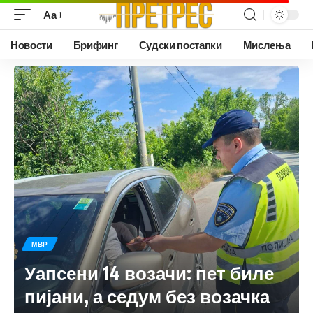
Аа
Новости
Брифинг
Судски постапки
Мислења
МВР
Уапсени 14 возачи: пет биле
пијани, а седум без возачка