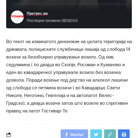
Претрес.мк
Последни промени 28/06/2026
Во текот на изминатото деноноќие на целата територија на
државата, полициските службеници лишија од слобода 14
возачи за безобѕирно управување возило. Од нив,
седуммина ( по двајца во Скопје, Росоман и Куманово и
еден во кавадаречко) управувале возило без возачка
дозвола. Поради возење под дејство на алкохол лишени
од слобода се петмина возачи ( во Кавадарци, Свети
Николе, Неготино, Гевгелија и на автопатот Велес-
Градско), а двајца возачи затоа што возеле во спротивен
правец на патот Гостивар-Те
Фејсбук