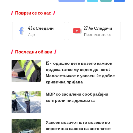
Поврзи се со нас
45к
Следачи
27.4к
Следачи
Лајк
Претплатете се
Последни објави
15-годишно дете возело камион
додека татко му седел до него:
Малолетникот е уапсен, ќе добие
кривична пријава
МВР со засилени сообраќајни
контроли низ државата
Уапсен возачот што возеше во
спротивна насока на автопатот