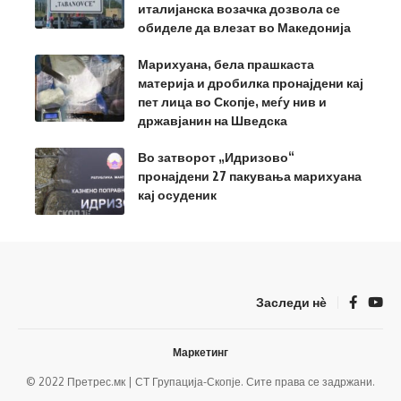
италијанска возачка дозвола се
обиделе да влезат во Македонија
Марихуана, бела прашкаста
материја и дробилка пронајдени кај
пет лица во Скопје, меѓу нив и
државјанин на Шведска
Во затворот „Идризово“
пронајдени 27 пакувања марихуана
кај осуденик
Заследи нѐ
Маркетинг
© 2022 Претрес.мк | СТ Групација-Скопје. Сите права се задржани.