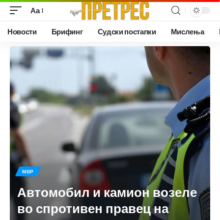
Аа
Новости
Брифинг
Судски постапки
Мислења
МВР
Автомобил и камион возеле
во спротивен правец на