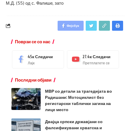
М.Д. (55) од с. Фалише, зато
Фејсбук
Поврзи се со нас
45к
Следачи
27.4к
Следачи
Лајк
Претплатете се
Последни објави
МВР со детали за трагедијата во
Радишани: Мотоциклист без
регистарски таблички загина на
лице место
Двајца српски државјани со
фалсификувани хрватска и