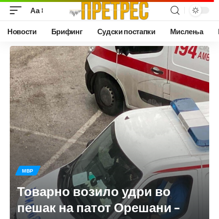
Аа
Новости
Брифинг
Судски постапки
Мислења
МВР
Товарно возило удри во
пешак на патот Орешани –