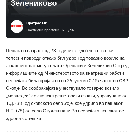
Зелениково
Претрес.мк
Последни промени 26/06/2026
Пешак на возраст од 78 години се здобил со тешки
телесни повреди откако бил удрен од товарно возило на
локалниот пат меѓу селата Орешани и Зелениково.Според
информациите од Министерството за внатрешни работи,
несреќата била пријавена на 25 јуни во 07:15 часот во СВР
Скопје. Во сообраќајката учествувало товарно возило
„мерцедес“ со скопски регистарски ознаки, управувано од
Т.Д. (38) од скопското село Усје, кое удрило во пешакот
Н.Б. (78) од село Студеничани.Во несреќата пешакот се
здобил со тешки