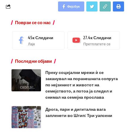
Фејсбук
Поврзи се со нас
45к
Следачи
27.4к
Следачи
Лајк
Претплатете се
Последни објави
Преку социјални мрежи ѝ се
заканувал на поранешната сопруга
по нејзиниот и животот на
семејството, а потоа ја следел и
снимал на семејна прослава
Дрога, пари и дигитална вага
запленети во Штип: Три уапсени