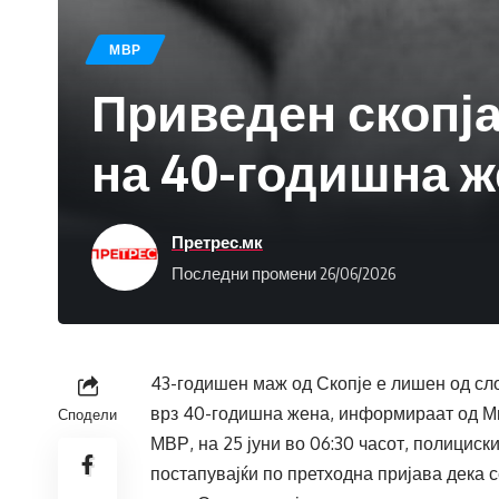
МВР
Приведен скопја
на 40-годишна ж
Претрес.мк
Последни промени 26/06/2026
43-годишен маж од Скопје е лишен од сл
врз 40-годишна жена, информираат од М
Сподели
МВР, на 25 јуни во 06:30 часот, полициск
постапувајќи по претходна пријава дека