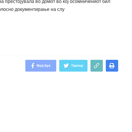
а престојувала во домот во кој осомничениот бил
целосно документирање на слу
Фејсбук
Твитер