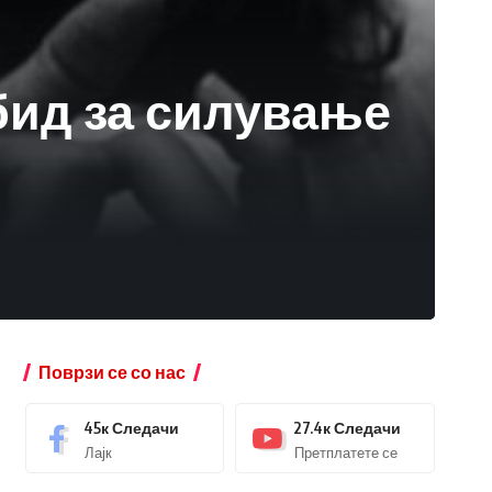
бид за силување
Поврзи се со нас
45к
Следачи
27.4к
Следачи
Лајк
Претплатете се