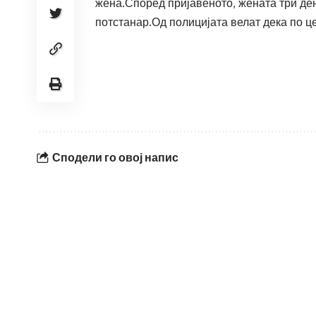
жена.Според пријавеното, жената три ден
потстанар.Од полицијата велат дека по 
Сподели го овој напис