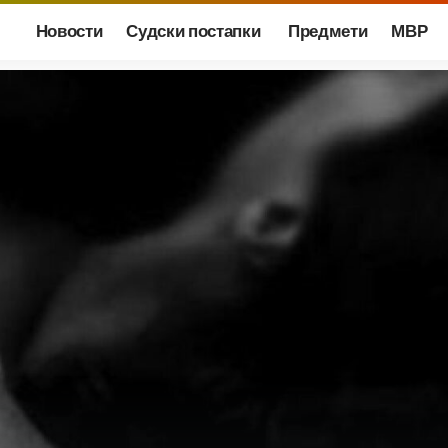
Новости
Судски постапки
Предмети
МВР