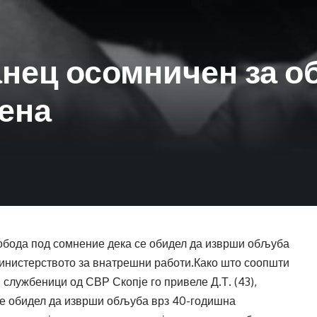
нец осомничен за о
ена
обода под сомнение дека се обидел да изврши обљуба
инистерството за внатрешни работи.Како што соопшти
и службеници од СВР Скопје го привеле Д.Т. (43),
 се обидел да изврши обљуба врз 40-годишна