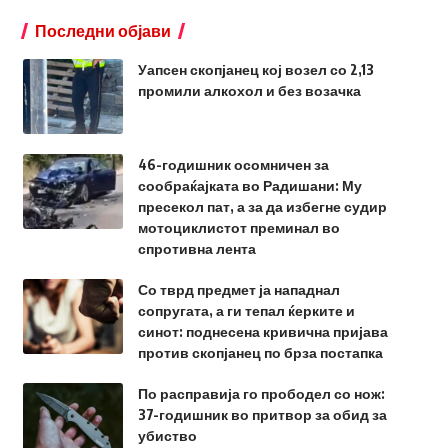
Последни објави
Уапсен скопјанец кој возел со 2,13
промили алкохол и без возачка
46-годишник осомничен за
сообраќајката во Радишани: Му
пресекол пат, а за да избегне судир
мотоциклистот преминал во
спротивна лента
Со тврд предмет ја нападнал
сопругата, а ги тепал ќерките и
синот: поднесена кривична пријава
против скопјанец по брза постапка
По расправија го прободел со нож:
37-годишник во притвор за обид за
убиство