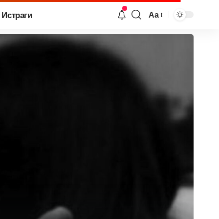
Истраги
Аа