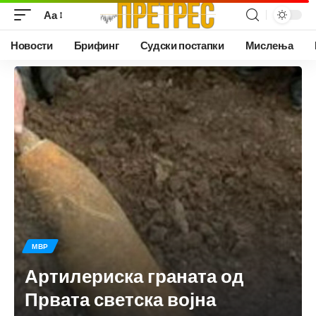
Аа
Новости
Брифинг
Судски постапки
Мислења
МВР
Артилериска граната од
Првата светска војна