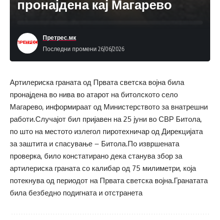
пронајдена кај Магарево
Претрес.мк
Последни промени 26/06/2026
Артилериска граната од Првата светска војна била
пронајдена во нива во атарот на битолското село
Магарево, информираат од Министерството за внатрешни
работи.Случајот бил пријавен на 25 јуни во СВР Битола,
по што на местото излегол пиротехничар од Дирекцијата
за заштита и спасување – Битола.По извршената
проверка, било констатирано дека станува збор за
артилериска граната со калибар од 75 милиметри, која
потекнува од периодот на Првата светска војна.Гранатата
била безбедно подигната и отстранета