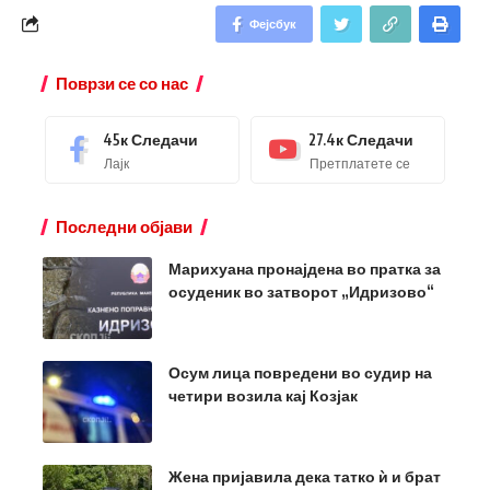
Фејсбук
Поврзи се со нас
45к
Следачи
27.4к
Следачи
Лајк
Претплатете се
Последни објави
Марихуана пронајдена во пратка за
осуденик во затворот „Идризово“
Осум лица повредени во судир на
четири возила кај Козјак
Жена пријавила дека татко ѝ и брат