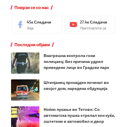
Поврзи се со нас
45к
Следачи
27.4к
Следачи
Лајк
Претплатете се
Последни објави
Внатрешна контрола гони
полицаец: Без причина удрил
приведено лице во Градски парк
Штипјанец пронајден починат во
својот дом, наредена обдукција
Ноќно пукање во Тетово: Со
автоматска пушка стрелал кон куќа,
оштетени и автомобил и двор