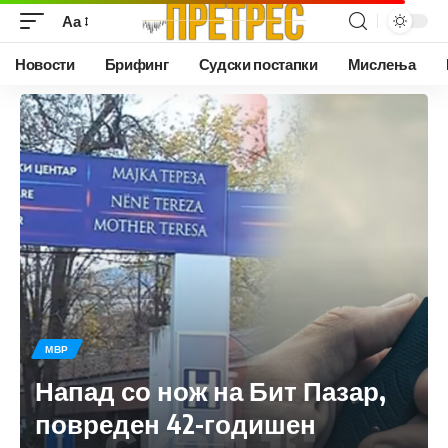
Аа
Новости
Брифинг
Судски постапки
Мислења
МВР
Напад со нож на Бит Пазар,
повреден 42-годишен