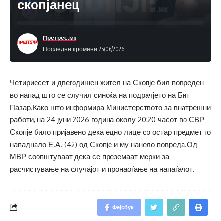
скопјанец
Претрес.мк
Последни промени 25/06/2026
Четириесет и двегодишен жител на Скопје бил повреден
во напад што се случил синоќа на подрачјето на Бит
Пазар.Како што информира Министерството за внатрешни
работи, на 24 јуни 2026 година околу 20:20 часот во СВР
Скопје било пријавено дека едно лице со остар предмет го
нападнало Е.А. (42) од Скопје и му нанело повреда.Од
МВР соопштуваат дека се преземаат мерки за
расчистување на случајот и пронаоѓање на напаѓачот.
Фејсбук