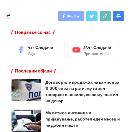
Фејсбук
Поврзи се со нас
45к
Следачи
27.4к
Следачи
Лајк
Претплатете се
Последни објави
Договориле продажба на камион за
11.000 евра на рати, му го зел
товарното возило, но не му платил
ни денар
Му ветиле дневница и
пријавување, работел еден месец и
не добил ништо