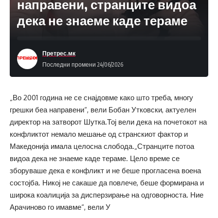
направени, странците видоа
дека не знаеме каде тераме
Претрес.мк
Последни промени 24/06/2026
„Во 2001 година не се снајдовме како што треба, многу
грешки беа направени“, вели Бобан Утковски, актуелен
директор на затворот Шутка.Тој вели дека на почетокот на
конфликтот немало мешање од странскиот фактор и
Македонија имала целосна слобода.„Странците потоа
видоа дека не знаеме каде тераме. Цело време се
зборуваше дека е конфликт и не беше прогласена воена
состојба. Никој не сакаше да повлече, беше формирана и
широка коалиција за дисперзирање на одговорноста. Ние
Арачиново го имавме“, вели У