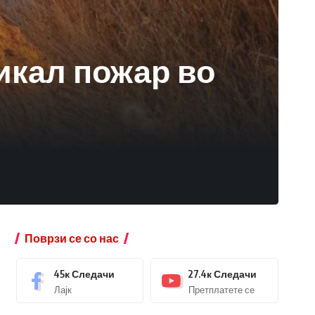
икал пожар во
Поврзи се со нас
45к
Следачи
27.4к
Следачи
Лајк
Претплатете се