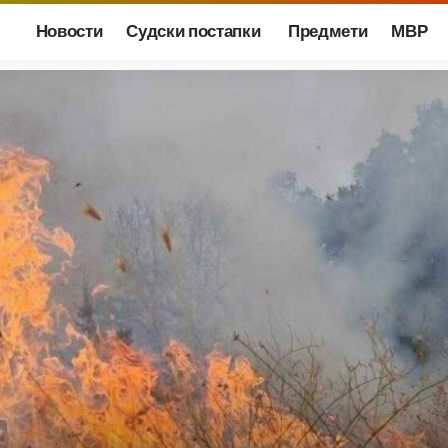
Новости
Судски постапки
Предмети
МВР