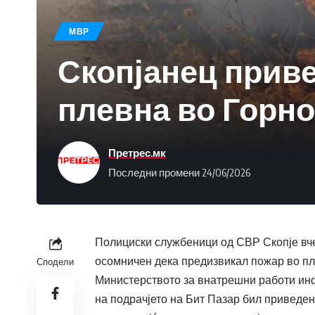
МВР
Скопјанец приве
плевна во Горн
Претрес.мк
Последни промени 24/06/2026
Полициски службеници од СВР Скопје вче
осомничен дека предизвикал пожар во пл
Сподели
Министерството за внатрешни работи инфо
на подрачјето на Бит Пазар бил приведен 