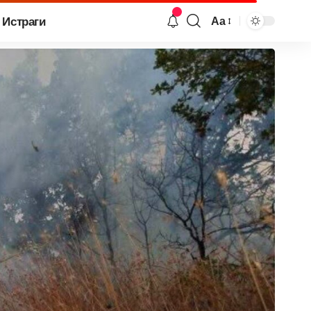
Истраги
Аа