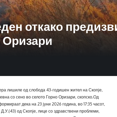
ден откако предизв
о Оризари
ра лишиле од слобода 43-годишен жител на Скопје,
евна со сено во селото Горно Оризари, скопско.Од
рмираат дека на 23 јуни 2026 година, во 17:35 часот,
Д.У.(43) од Скопје, лице со здравствени проблеми,