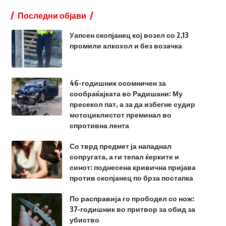
Последни објави
Уапсен скопјанец кој возел со 2,13
промили алкохол и без возачка
46-годишник осомничен за
сообраќајката во Радишани: Му
пресекол пат, а за да избегне судир
мотоциклистот преминал во
спротивна лента
Со тврд предмет ја нападнал
сопругата, а ги тепал ќерките и
синот: поднесена кривична пријава
против скопјанец по брза постапка
По расправија го прободел со нож:
37-годишник во притвор за обид за
убиство