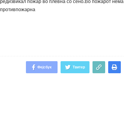
 предизвикал пожар во плевна со сено.Во пожарот нема
а противпожарна
Фејсбук
Твитер