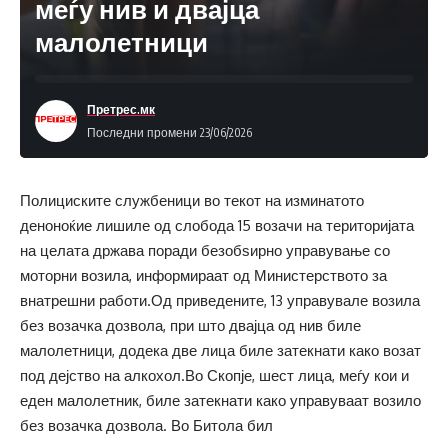
меѓу нив и двајца
малолетници
Претрес.мк
Последни промени 23/06/2026
Полициските службеници во текот на изминатото
деноноќие лишиле од слобода 15 возачи на територијата
на целата држава поради безобѕирно управување со
моторни возила, информираат од Министерството за
внатрешни работи.Од приведените, 13 управувале возила
без возачка дозвола, при што двајца од нив биле
малолетници, додека две лица биле затекнати како возат
под дејство на алкохол.Во Скопје, шест лица, меѓу кои и
еден малолетник, биле затекнати како управуваат возило
без возачка дозвола. Во Битола бил