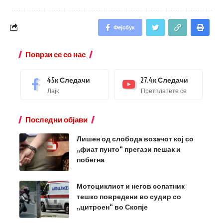
Фејсбук
Поврзи се со нас
45к
Следачи
27.4к
Следачи
Лајк
Претплатете се
Последни објави
Лишен од слобода возачот кој со
„фиат пунто“ прегази пешак и
побегна
Мотоциклист и негов сопатник
тешко повредени во судир со
„цитроен“ во Скопје