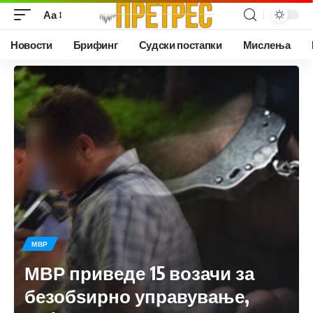
Аа
Новости
Брифинг
Судски постапки
Мислења
МВР
МВР приведе 15 возачи за
безобѕирно управување,