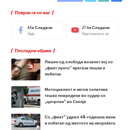
Поврзи се со нас
45к
Следачи
27.4к
Следачи
Лајк
Претплатете се
Последни објави
Лишен од слобода возачот кој со
„фиат пунто“ прегази пешак и
побегна
Мотоциклист и негов сопатник
тешко повредени во судир со
„цитроен“ во Скопје
Со „фиат“ удрил 48-годишна жена
и избегал од местото на несреќата