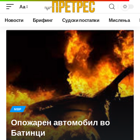
Аа
Новости
Брифинг
Судски постапки
Мислења
МВР
Опожарен автомобил во
Батинци