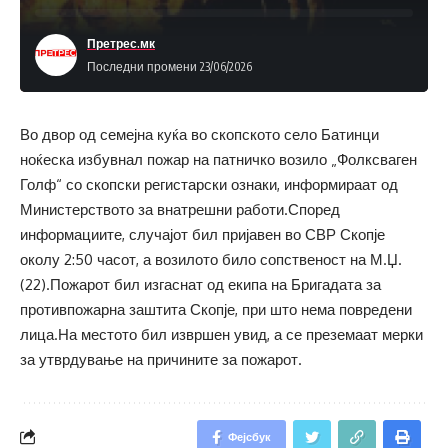
Претрес.мк
Последни промени 23/06/2026
Во двор од семејна куќа во скопското село Батинци
ноќеска избувнал пожар на патничко возило „Фолксваген
Голф“ со скопски регистарски ознаки, информираат од
Министерството за внатрешни работи.Според
информациите, случајот бил пријавен во СВР Скопје
околу 2:50 часот, а возилото било сопственост на М.Џ.
(22).Пожарот бил изгаснат од екипа на Бригадата за
противпожарна заштита Скопје, при што нема повредени
лица.На местото бил извршен увид, а се преземаат мерки
за утврдување на причините за пожарот.
Фејсбук