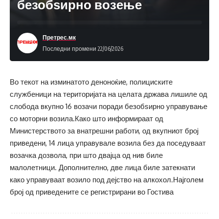
безобѕирно возење
Претрес.мк
Последни промени 22/06/2026
Во текот на изминатото деноноќие, полициските
службеници на територијата на целата држава лишиле од
слобода вкупно 16 возачи поради безобѕирно управување
со моторни возила.Како што информираат од
Министерството за внатрешни работи, од вкупниот број
приведени, 14 лица управувале возила без да поседуваат
возачка дозвола, при што двајца од нив биле
малолетници. Дополнително, две лица биле затекнати
како управуваат возило под дејство на алкохол.Најголем
број од приведените се регистрирани во Гостива