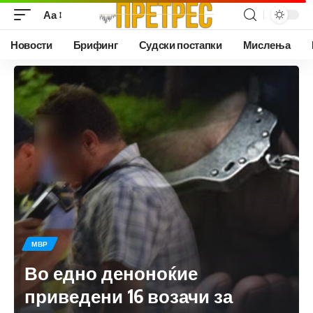
Аа
Новости
Брифинг
Судски постапки
Мислења
МВР
Во едно деноноќие
приведени 16 возачи за