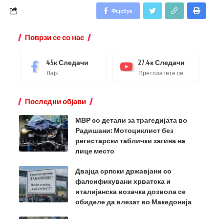
Фејсбук
Поврзи се со нас
45к
Следачи
27.4к
Следачи
Лајк
Претплатете се
Последни објави
МВР со детали за трагедијата во
Радишани: Мотоциклист без
регистарски таблички загина на
лице место
Двајца српски државјани со
фалсификувани хрватска и
италијанска возачка дозвола се
обиделе да влезат во Македонија