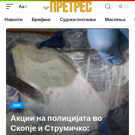
Аа
Новости
Брифинг
Судски постапки
Мислења
МВР
Акции на полицијата во
Скопје и Струмичко: