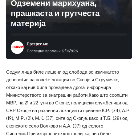
Одземени марихуана,
прашкаста и грутчеста
материја
Претрес.мк
Последни промени 22/06/2026
Седум лица биле лишени од слобода во изминатото
деноноќие на повеќе локации во Скопје и Струмичко,
откако кај нив била пронајдена дрога, информира
Министерството за внатрешни работи.Како што соопшти
МВР, на 21 и 22 јуни во Скопје, полициски службеници од
СВР Скопје на различни локации ги привеле К.Р. (34), А.Р.
(19), М.Р. (21), М.К. (37), сите од Скопје, како и Т.Б. (28) од
скопското село Волково и А.А. (37) од селото
Сингелиќ.При извршените контроли, кај нив биле