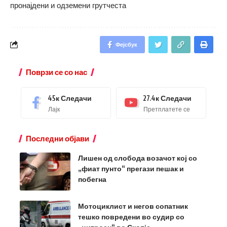
пронајдени и одземени грутчеста
Фејсбук
Поврзи се со нас
45к
Следачи
27.4к
Следачи
Лајк
Претплатете се
Последни објави
Лишен од слобода возачот кој со
„фиат пунто“ прегази пешак и
побегна
Мотоциклист и негов сопатник
тешко повредени во судир со