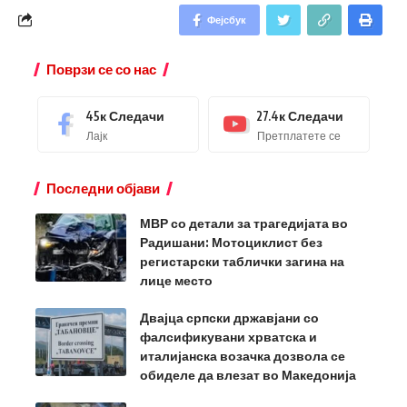
Фејсбук
Поврзи се со нас
45к
Следачи
27.4к
Следачи
Лајк
Претплатете се
Последни објави
МВР со детали за трагедијата во
Радишани: Мотоциклист без
регистарски таблички загина на
лице место
Двајца српски државјани со
фалсификувани хрватска и
италијанска возачка дозвола се
обиделе да влезат во Македонија