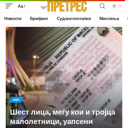
Аа
Новости
Брифинг
Судски постапки
Мислења
МВР
Шест лица, меѓу кои и тројца
малолетници, уапсени