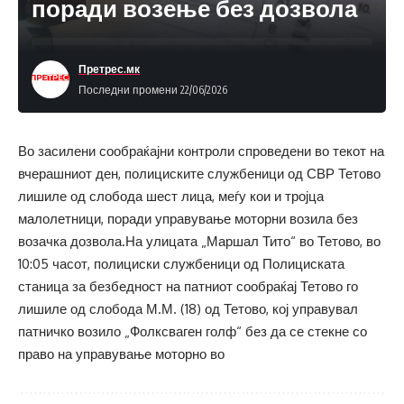
поради возење без дозвола
Претрес.мк
Последни промени 22/06/2026
Во засилени сообраќајни контроли спроведени во текот на
вчерашниот ден, полициските службеници од СВР Тетово
лишиле од слобода шест лица, меѓу кои и тројца
малолетници, поради управување моторни возила без
возачка дозвола.На улицата „Маршал Тито“ во Тетово, во
10:05 часот, полициски службеници од Полициската
станица за безбедност на патниот сообраќај Тетово го
лишиле од слобода М.М. (18) од Тетово, кој управувал
патничко возило „Фолксваген голф“ без да се стекне со
право на управување моторно во