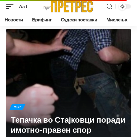
Аа
Новости
Брифинг
Судски постапки
Мислења
МВР
Тепачка во Стајковци поради
имотно-правен спор