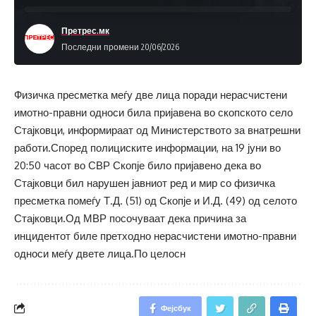
Претрес.мк
Последни промени 20/06/2026
Физичка пресметка меѓу две лица поради нерасчистени
имотно-правни односи била пријавена во скопското село
Стајковци, информираат од Министерството за внатрешни
работи.Според полициските информации, на 19 јуни во
20:50 часот во СВР Скопје било пријавено дека во
Стајковци бил нарушен јавниот ред и мир со физичка
пресметка помеѓу Т.Д. (51) од Скопје и И.Д. (49) од селото
Стајковци.Од МВР посочуваат дека причина за
инцидентот биле претходно нерасчистени имотно-правни
односи меѓу двете лица.По целосн
Фејсбук