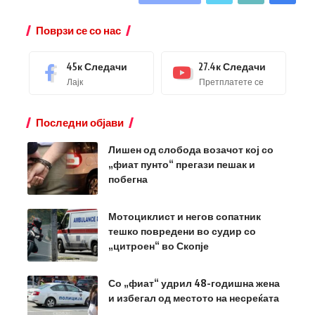
Поврзи се со нас
45к
Следачи
27.4к
Следачи
Лајк
Претплатете се
Последни објави
Лишен од слобода возачот кој со
„фиат пунто“ прегази пешак и
побегна
Мотоциклист и негов сопатник
тешко повредени во судир со
„цитроен“ во Скопје
Со „фиат“ удрил 48-годишна жена
и избегал од местото на несреќата