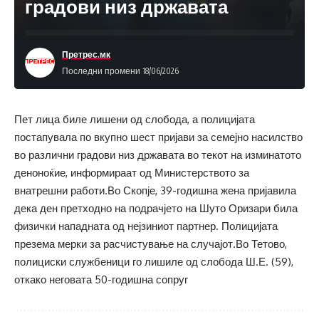
градови низ државата
Претрес.мк
Последни промени 18/06/2026
Пет лица биле лишени од слобода, а полицијата
постапувала по вкупно шест пријави за семејно насилство
во различни градови низ државата во текот на изминатото
деноноќие, информираат од Министерството за
внатрешни работи.Во Скопје, 39-годишна жена пријавила
дека ден претходно на подрачјето на Шуто Оризари била
физички нападната од нејзиниот партнер. Полицијата
презема мерки за расчистување на случајот.Во Тетово,
полициски службеници го лишиле од слобода Ш.Е. (59),
откако неговата 50-годишна сопруг