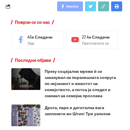
Фејсбук
Поврзи се со нас
45к
Следачи
27.4к
Следачи
Лајк
Претплатете се
Последни објави
Преку социјални мрежи ѝ се
заканувал на поранешната сопруга
по нејзиниот и животот на
семејството, а потоа ја следел и
снимал на семејна прослава
Дрога, пари и дигитална вага
запленети во Штип: Три уапсени