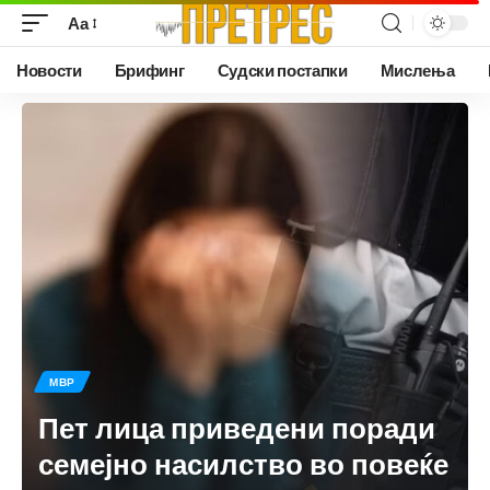
Аа
Новости
Брифинг
Судски постапки
Мислења
МВР
Пет лица приведени поради
семејно насилство во повеќе