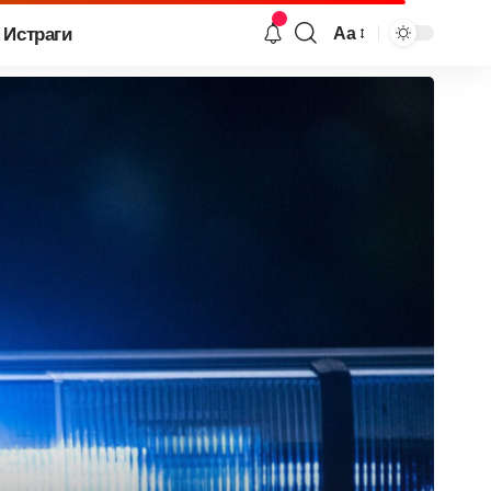
Истраги
Аа