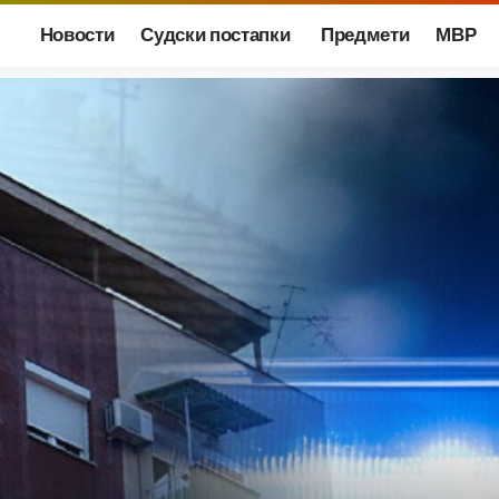
Новости
Судски постапки
Предмети
МВР