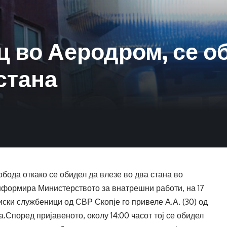
ц во Аеродром, се 
стана
бода откако се обидел да влезе во два стана во
формира Министерството за внатрешни работи, на 17
циски службеници од СВР Скопје го привеле А.А. (30) од
а.Според пријавеното, околу 14:00 часот тој се обидел