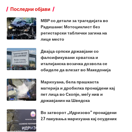
Последни објави
МВР со детали за трагедијата во
Радишани: Мотоциклист без
регистарски таблички загина на
лице место
Двајца српски државјани со
фалсификувани хрватска и
италијанска возачка дозвола се
обиделе да влезат во Македонија
Марихуана, бела прашкаста
материја и дробилка пронајдени кај
пет лица во Скопје, меѓу нив и
државјанин на Шведска
Во затворот „Идризово“ пронајдени
27 пакувања марихуана кај осуденик