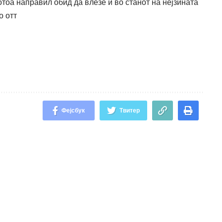
отоа направил обид да влезе и во станот на нејзината
о отт
Фејсбук
Твитер