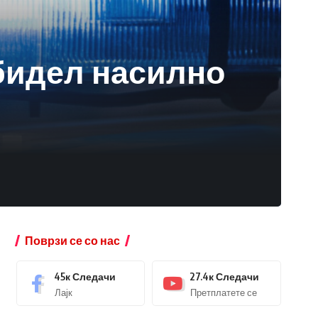
обидел насилно
Поврзи се со нас
45к
Следачи
27.4к
Следачи
Лајк
Претплатете се