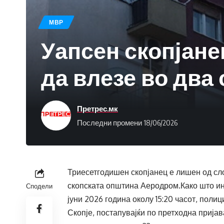
МВР
Уапсен скопјане
да влезе во два 
Претрес.мк
Последни промени 18/06/2026
Триесетгодишен скопјанец е лишен од сло
скопската општина Аеродром.Како што ин
Сподели
јуни 2026 година околу 15:20 часот, поли
Скопје, постапувајќи по претходна пријав