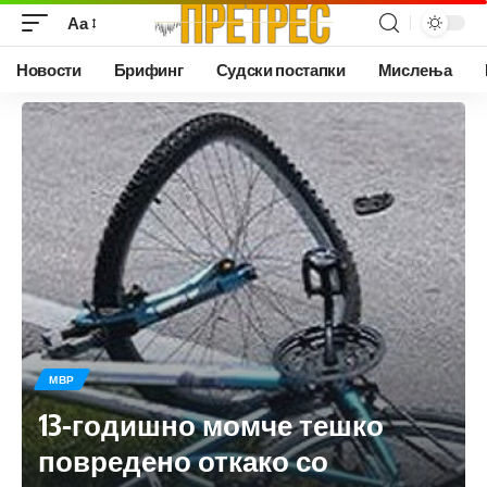
Аа
Новости
Брифинг
Судски постапки
Мислења
МВР
13-годишно момче тешко
повредено откако со