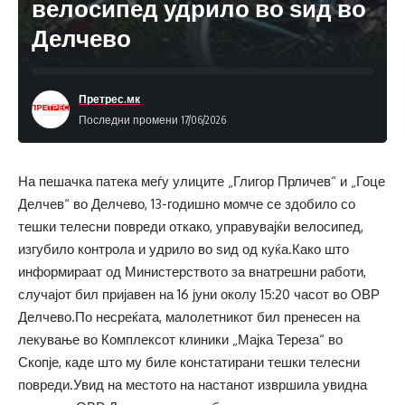
велосипед удрило во ѕид во
Делчево
Претрес.мк
Последни промени 17/06/2026
На пешачка патека меѓу улиците „Глигор Прличев“ и „Гоце
Делчев“ во Делчево, 13-годишно момче се здобило со
тешки телесни повреди откако, управувајќи велосипед,
изгубило контрола и удрило во ѕид од куќа.Како што
информираат од Министерството за внатрешни работи,
случајот бил пријавен на 16 јуни околу 15:20 часот во ОВР
Делчево.По несреќата, малолетникот бил пренесен на
лекување во Комплексот клиники „Мајка Тереза“ во
Скопје, каде што му биле констатирани тешки телесни
повреди.Увид на местото на настанот извршила увидна