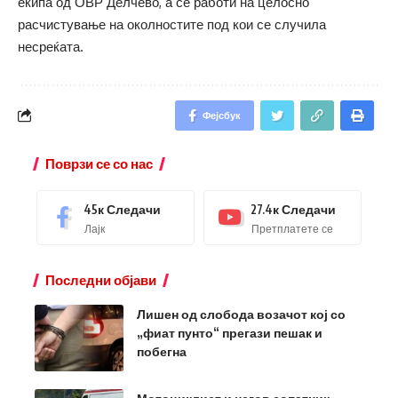
екипа од ОВР Делчево, а се работи на целосно
расчистување на околностите под кои се случила
несреќата.
Фејсбук
Поврзи се со нас
45к
Следачи
27.4к
Следачи
Лајк
Претплатете се
Последни објави
Лишен од слобода возачот кој со
„фиат пунто“ прегази пешак и
побегна