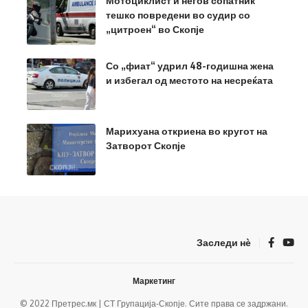
Мотоциклист и негов сопатник
тешко повредени во судир со
„цитроен“ во Скопје
Со „фиат“ удрил 48-годишна жена
и избегал од местото на несреќата
Марихуана откриена во кругот на
Затворот Скопје
Заследи нѐ
Маркетинг
© 2022 Претрес.мк | СТ Групација-Скопје. Сите права се задржани.