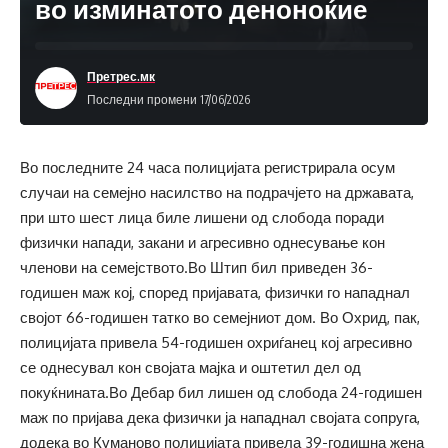
во изминатото деноноќие
Претрес.мк
Последни промени 17/06/2026
Во последните 24 часа полицијата регистрирала осум
случаи на семејно насилство на подрачјето на државата,
при што шест лица биле лишени од слобода поради
физички напади, закани и агресивно однесување кон
членови на семејството.Во Штип бил приведен 36-
годишен маж кој, според пријавата, физички го нападнал
својот 66-годишен татко во семејниот дом. Во Охрид, пак,
полицијата привела 54-годишен охриѓанец кој агресивно
се однесувал кон својата мајка и оштетил дел од
покуќнината.Во Дебар бил лишен од слобода 24-годишен
маж по пријава дека физички ја нападнал својата сопруга,
додека во Куманово полицијата привела 39-годишна жена