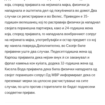
која, според пријавата на нејзината мајка, физички ја
нападнала и оштетила дел од покуќнината во домот.Два
случаи се регистрирани и во Велес. Приведен е 35-
годишен велешанец кој по расправија физички ја нападнал
својата поранешна партнерка, како и 24-годишна жена
која, според пријавата, го нападнала вонбрачниот сопруг
на нејзината мајка, употребувајќи и остар предмет со кој
му нанела повреда.Дополнително, во Скопје биле
пријавени уште два случаи. Педесетгодишна жена од
Карпош пријавила дека нејзин внук ѝ се заканувал и
фрлал камења кон куќата, додека 32-годишна жена од
Кисела Вода пријавила дека била физички нападната од
својот поранешен сопруг.Од МВР информираат дека се
преземаат мерки за целосно расчистување на сите
случаи, по што против сторителите ќе бидат поднесени
соодветни пријави.