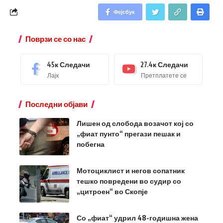
Фејсбук
Поврзи се со нас
45к
Следачи
27.4к
Следачи
Лајк
Претплатете се
Последни објави
Лишен од слобода возачот кој со
„фиат пунто“ прегази пешак и
побегна
Мотоциклист и негов сопатник
тешко повредени во судир со
„цитроен“ во Скопје
Со „фиат“ удрил 48-годишна жена