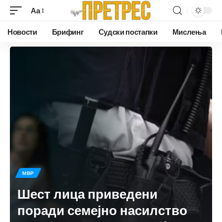
Аа
Новости
Брифинг
Судски постапки
Мислења
МВР
Шест лица приведени
поради семејно насилство