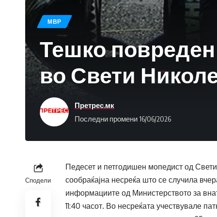
МВР
Тешко повреден 
во Свети Никол
Претрес.мк
Последни промени 16/06/2026
Педесет и петгодишен мопедист од Свети
сообраќајна несреќа што се случила вчер
Сподели
информациите од Министерството за внатр
11:40 часот. Во несреќата учествувале па