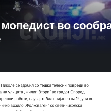
мопедист во сообра
е
 Николе се здобил со тешки телесни повреди во
а на улицата „Филип Втори“ во градот.Според
ешни работи, случајот бил пријавен на 15 јуни во
тничко возило „Фолксваген“ со светиниколски