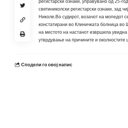
регистарски ознаки, управувано од 25-го
светиниколски регистарски ознаки, зад чиј
Николе.Во судирот, возачот на мопедот с
констатирани во Клиничката болница во 
на местото на настанот извршила увидна 
утврдување на причините и околностите 
Сподели го овој напис