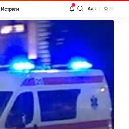
Истраги
Аа