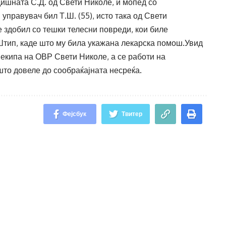
дишната С.Д. од Свети Николе, и мопед со
 управувач бил Т.Ш. (55), исто така од Свети
е здобил со тешки телесни повреди, кои биле
Штип, каде што му била укажана лекарска помош.Увид
екипа на ОВР Свети Николе, а се работи на
што довеле до сообраќајната несреќа.
Фејсбук
Твитер