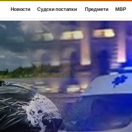
Новости
Судски постапки
Предмети
МВР