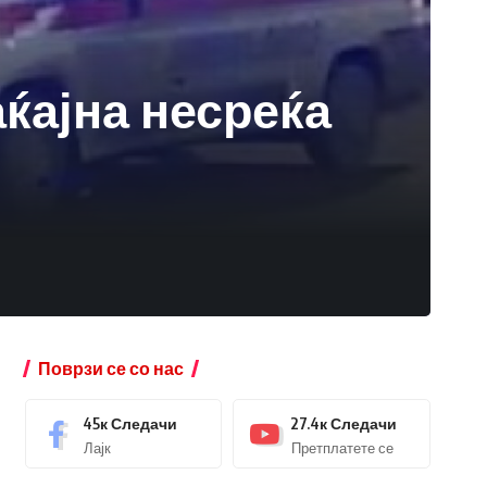
ќајна несреќа
Поврзи се со нас
45к
Следачи
27.4к
Следачи
Лајк
Претплатете се