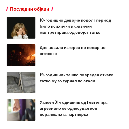
Последни објави
10-годишно девојче подолг период
било психички и физички
малтретирана од својот татко
Две возила изгореа во пожар во
штипско
19-годишник тешко повреден откако
татко му го турнал по скали
Уапсен 31-годишник од Гевгелија,
агресивно се однесувал кон
поранешната партнерка