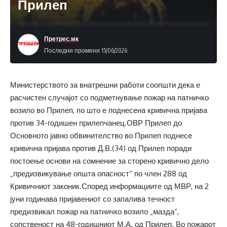
Прилеп
Претрес.мк
Последни промени 15/06/2026
Министерството за внатрешни работи соопшти дека е
расчистен случајот со подметнување пожар на патничко
возило во Прилеп, по што е поднесена кривична пријава
против 34-годишен прилепчанец.ОВР Прилеп до
Основното јавно обвинителство во Прилеп поднесе
кривична пријава против Д.В.(34) од Прилеп поради
постоење основи на сомнение за сторено кривично дело
„предизвикување општа опасност“ по член 288 од
Кривичниот законик.Според информациите од МВР, на 2
јуни годинава пријавениот со запалива течност
предизвикал пожар на патничко возило „мазда“,
сопственост на 48-годишниот М.А. од Прилеп. Во пожарот