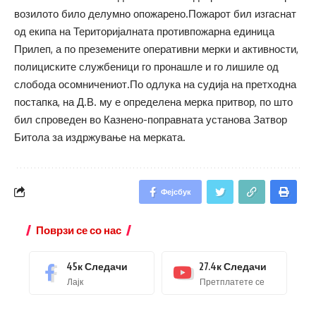
возилото било делумно опожарено.Пожарот бил изгаснат
од екипа на Територијалната противпожарна единица
Прилеп, а по преземените оперативни мерки и активности,
полициските службеници го пронашле и го лишиле од
слобода осомничениот.По одлука на судија на претходна
постапка, на Д.В. му е определена мерка притвор, по што
бил спроведен во Казнено-поправната установа Затвор
Битола за издржување на мерката.
Фејсбук
Поврзи се со нас
45к
Следачи
27.4к
Следачи
Лајк
Претплатете се