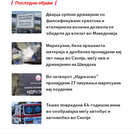
Последни објави
Двајца српски државјани со
фалсификувани хрватска и
италијанска возачка дозвола се
обиделе да влезат во Македонија
Марихуана, бела прашкаста
материја и дробилка пронајдени кај
пет лица во Скопје, меѓу нив и
државјанин на Шведска
Во затворот „Идризово“
пронајдени 27 пакувања марихуана
кај осуденик
Тешко повредена 64-годишна жена
во сообраќајка меѓу автобус и
автомобил во Скопје