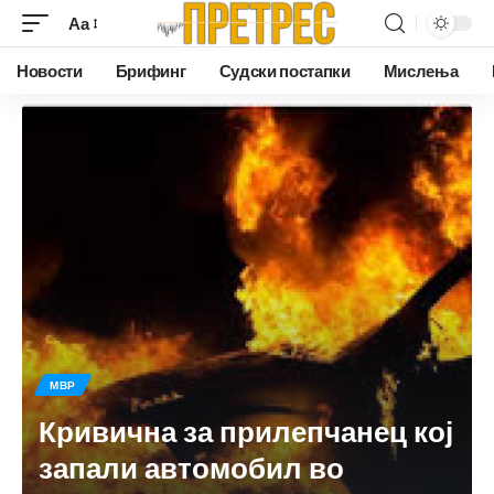
Аа
Новости
Брифинг
Судски постапки
Мислења
МВР
Кривична за прилепчанец кој
запали автомобил во