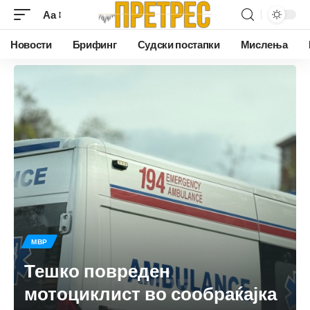
Аа
Новости
Брифинг
Судски постапки
Мислења
МВР
Тешко повреден
мотоциклист во сообраќајка