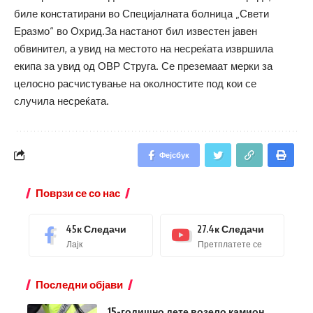
биле констатирани во Специјалната болница „Свети
Еразмо“ во Охрид.За настанот бил известен јавен
обвинител, а увид на местото на несреќата извршила
екипа за увид од ОВР Струга. Се преземаат мерки за
целосно расчистување на околностите под кои се
случила несреќата.
Фејсбук
Поврзи се со нас
45к
Следачи
27.4к
Следачи
Лајк
Претплатете се
Последни објави
15-годишно дете возело камион