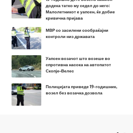
додека татко му седел до него:
Малолетникот е уапсен, ќе добие
кривична пријава
МВР со засилени сообраќајни
контроли низ државата
Уапсен возачот што возеше во
спротивна насока на автопатот
Скопје–Велес
Полицијата приведе 19-годишник,
возел без возачка дозвола