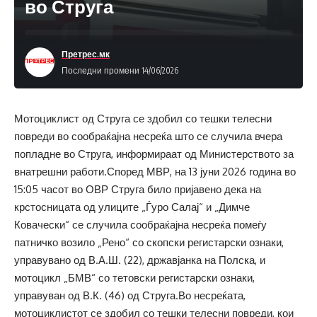
во Струга
Претрес.мк
Последни промени 14/06/2026
Мотоциклист од Струга се здобил со тешки телесни
повреди во сообраќајна несреќа што се случила вчера
попладне во Струга, информираат од Министерството за
внатрешни работи.Според МВР, на 13 јуни 2026 година во
15:05 часот во ОВР Струга било пријавено дека на
крстосницата од улиците „Ѓуро Салај“ и „Димче
Ковачески“ се случила сообраќајна несреќа помеѓу
патничко возило „Рено“ со скопски регистарски ознаки,
управувано од В.А.Ш. (22), државјанка на Полска, и
мотоцикл „БМВ“ со тетовски регистарски ознаки,
управуван од В.К. (46) од Струга.Во несреќата,
мотоциклистот се здобил со тешки телесни повреди, кои