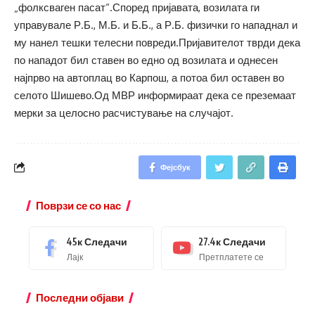
„фолксваген пасат“.Според пријавата, возилата ги
управувале Р.Б., М.Б. и Б.Б., а Р.Б. физички го нападнал и
му нанел тешки телесни повреди.Пријавителот тврди дека
по нападот бил ставен во едно од возилата и однесен
најпрво на автоплац во Карпош, а потоа бил оставен во
селото Шишево.Од МВР информираат дека се преземаат
мерки за целосно расчистување на случајот.
Фејсбук
Поврзи се со нас
45к
Следачи
27.4к
Следачи
Лајк
Претплатете се
Последни објави