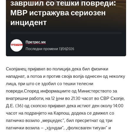
завршил со тешки повреди:
МВР истражува сериозен
инцидент
Претрес.мк
Последни промени 13/06/2026
Скопјанец пријавил во полиција дека бил физички
нападнат, а потоа и против своја волја однесен од неколку
лица, при што се здобил со тешки телесни
повреди.Според информациите од Министерството за
внатрешни работи, на 12 јуни во 21:30 часот во СВР Скопје,
Д.Е. (36) од скопско пријавил дека истиот ден околу 14:00
часот на подрачјето на Карпош, додека се движел со
патничко возило „мерцедес“, бил пресретнат од три
патнички возила – „хјундаи“, „фолксваген тигуан“ и