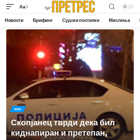
Аа
Новости
Брифинг
Судски постапки
Мислења
МВР
Скопјанец тврди дека бил
киднапиран и претепан,