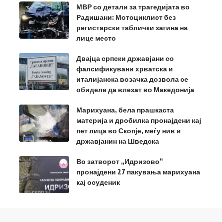
МВР со детали за трагедијата во
Радишани: Мотоциклист без
регистарски таблички загина на
лице место
Двајца српски државјани со
фалсификувани хрватска и
италијанска возачка дозвола се
обиделе да влезат во Македонија
Марихуана, бела прашкаста
материја и дробилка пронајдени кај
пет лица во Скопје, меѓу нив и
државјанин на Шведска
Во затворот „Идризово“
пронајдени 27 пакувања марихуана
кај осуденик