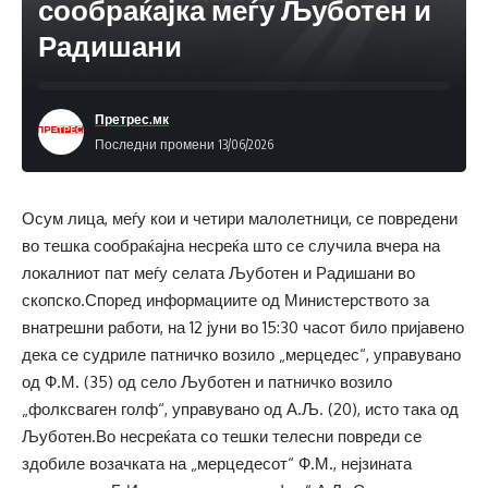
сообраќајка меѓу Љуботен и
Радишани
Претрес.мк
Последни промени 13/06/2026
Осум лица, меѓу кои и четири малолетници, се повредени
во тешка сообраќајна несреќа што се случила вчера на
локалниот пат меѓу селата Љуботен и Радишани во
скопско.Според информациите од Министерството за
внатрешни работи, на 12 јуни во 15:30 часот било пријавено
дека се судриле патничко возило „мерцедес“, управувано
од Ф.М. (35) од село Љуботен и патничко возило
„фолксваген голф“, управувано од А.Љ. (20), исто така од
Љуботен.Во несреќата со тешки телесни повреди се
здобиле возачката на „мерцедесот“ Ф.М., нејзината