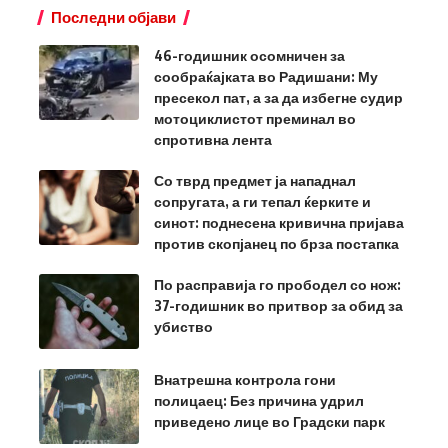
Последни објави
46-годишник осомничен за
сообраќајката во Радишани: Му
пресекол пат, а за да избегне судир
мотоциклистот преминал во
спротивна лента
Со тврд предмет ја нападнал
сопругата, а ги тепал ќерките и
синот: поднесена кривична пријава
против скопјанец по брза постапка
По расправија го прободел со нож:
37-годишник во притвор за обид за
убиство
Внатрешна контрола гони
полицаец: Без причина удрил
приведено лице во Градски парк