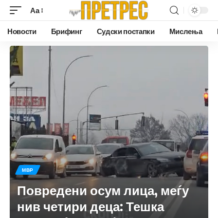
Аа
Новости
Брифинг
Судски постапки
Мислења
МВР
Повредени осум лица, меѓу
нив четири деца: Тешка