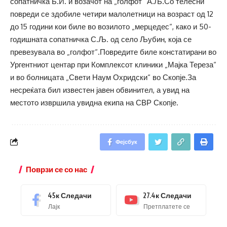
сопатничка Б.И. и возачот на „голфот“ А.Љ.Со телесни
повреди се здобиле четири малолетници на возраст од 12
до 15 години кои биле во возилото „мерцедес“, како и 50-
годишната сопатничка С.Љ. од село Љубин, која се
превезувала во „голфот“.Повредите биле констатирани во
Ургентниот центар при Комплексот клиники „Мајка Тереза“
и во болницата „Свети Наум Охридски“ во Скопје.За
несреќата бил известен јавен обвинител, а увид на
местото извршила увидна екипа на СВР Скопје.
Фејсбук
Поврзи се со нас
45к
Следачи
27.4к
Следачи
Лајк
Претплатете се