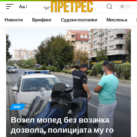
Аа
Новости
Брифинг
Судски постапки
Мислења
МВР
Возел мопед без возачка
дозвола, полицијата му го