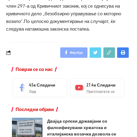
член 297-а од Кривичниот законик, кој се однесува на
кривичното дело „безобѕирно управување со моторно
возило“.По целосно документирање на случајот, ќе
следува натамошна законска постапка.
Фејсбук
Поврзи се со нас
45к
Следачи
27.4к
Следачи
Лајк
Претплатете се
Последни објави
Двајца српски државјани со
фалсификувани хрватска и
италијанска возачка дозвола се