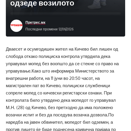
одзеде возилото
Претрес.мк
Последни промени 12/06/2026
Дваесет и осумгодишен жител на Кичево бил лишен од
слобода откако полициска контрола утврдила дека
управувал мопед без воопшто да се стекне со право на
управување.Како што информира Министерството за
внатрешни работи, на 11 јуни во 20:50 часот, на
магистрален пат во Кичево, полициски службеници
сопреле мопед со кичевски регистарски ознаки. При
контролата било утврдено дека мопедот го управувал
М.Н. (28) од Кичево, без претходно да има положено
возачки испит и без да поседува возачка дозвола.По
наредба на јавен обвинител, мопедот бил одземен, а
против лицето ќе биде поднесена кривична пријава по