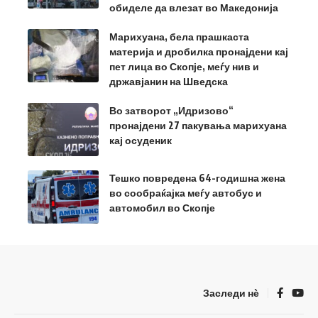
обиделе да влезат во Македонија
Марихуана, бела прашкаста
материја и дробилка пронајдени кај
пет лица во Скопје, меѓу нив и
државјанин на Шведска
Во затворот „Идризово“
пронајдени 27 пакувања марихуана
кај осуденик
Тешко повредена 64-годишна жена
во сообраќајка меѓу автобус и
автомобил во Скопје
Заследи нѐ