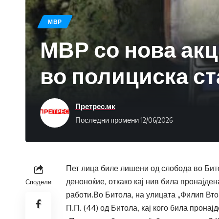
МВР
МВР со нова акц
во полициска с
Претрес.мк
Последни промени 12/06/2026
Пет лица биле лишени од слобода во Бито
деноноќие, откако кај нив била пронајд
Сподели
работи.Во Битола, на улицата „Филип Вт
П.П. (44) од Битола, кај кого била прона