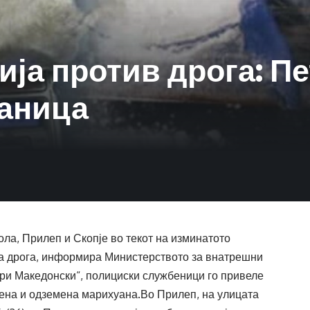
ија против дрога: П
таница
ла, Прилеп и Скопје во текот на изминатото
ена дрога, информира Министерството за внатрешни
ори Македонски“, полициски службеници го привеле
јдена и одземена марихуана.Во Прилеп, на улицата