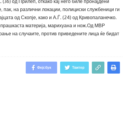
 (36) од Прилеп, откако кај него биле пронајдени
е, пак, на различни локации, полициски службеници ги
ајцата од Скопје, како и А.Ѓ. (24) од Кривопаланечко.
а прашкаста материја, марихуана и нож.Од МВР
ање на случаите, против приведените лица ќе бидат
Фејсбук
Твитер