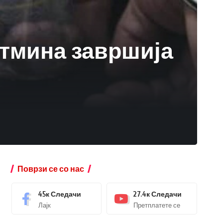
етмина завршија
Поврзи се со нас
45к
Следачи
27.4к
Следачи
Лајк
Претплатете се