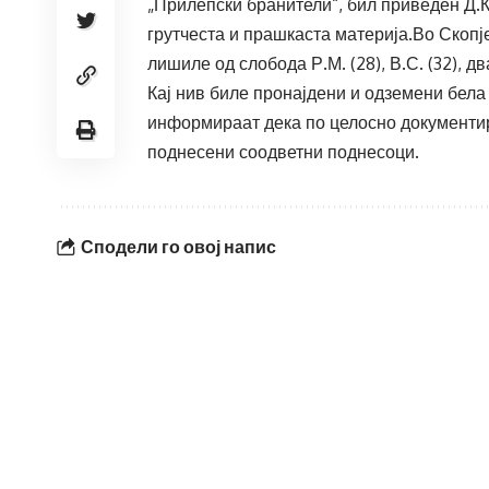
„Прилепски бранители“, бил приведен Д.К.
грутчеста и прашкаста материја.Во Скопј
лишиле од слобода Р.М. (28), В.С. (32), дв
Кај нив биле пронајдени и одземени бел
информираат дека по целосно документир
поднесени соодветни поднесоци.
Сподели го овој напис