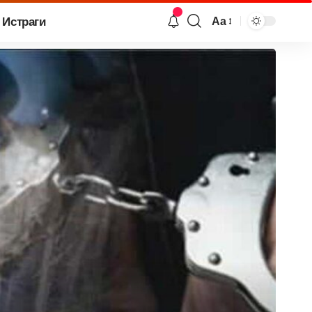
Истраги
Аа