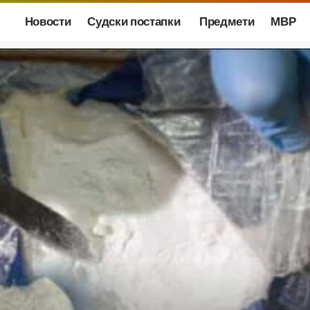
Новости
Судски постапки
Предмети
МВР