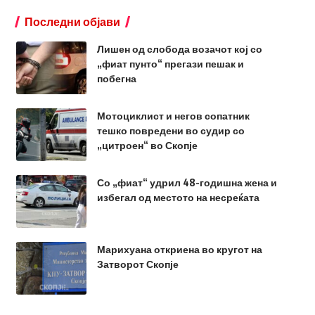
Последни објави
Лишен од слобода возачот кој со
„фиат пунто“ прегази пешак и
побегна
Мотоциклист и негов сопатник
тешко повредени во судир со
„цитроен“ во Скопје
Со „фиат“ удрил 48-годишна жена и
избегал од местото на несреќата
Марихуана откриена во кругот на
Затворот Скопје