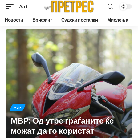
Аа
Новости
Брифинг
Судски постапки
Мислења
МВР
МВР: Од утре граѓаните ќе
можат да го користат