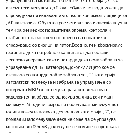
управување на мотоцикл до 125cm³ (категорија „А1“ со
автоматски менувач, до 11 kW), обука и потврди можат да
спроведуваат и издаваат автошколи кои имаат лиценци за
„А1“ категорија. Обуката трае четири часа и опфаќа клучни
теми за безбедноста: заштитна опрема, контрола и
стабилност на мотоциклот, превоз на сопатник и
справување со ризици на патот.Воедно, ги информираме
граѓаните дека потребно е кандидатот да достави
лекарско уверение, како и потврда дека нема забрана за
управување од „Б“ категорија.Доколку лицето кое се
стекнало со потврда добие забрана за „Б“ категорија
автоматски повлекува и забрана за управување со
потврдата.МВР ги потсетува граѓаните дека оваа
задолжителна обука се однесува за лица кои имаат
минимум 23 години возраст и поседуваат минимум пет
години важечка возачка дозвола од категорија „Б“, не
помлади.Напоменуваме дека не смее да се управува
мотоцикл до 125см3 доколку не се помине теоретската