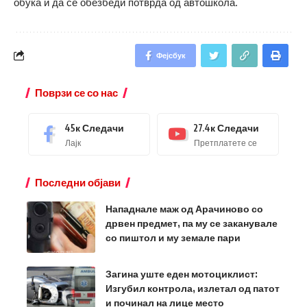
обука и да се обезбеди потврда од автошкола.
Фејсбук
Поврзи се со нас
45к
Следачи
27.4к
Следачи
Лајк
Претплатете се
Последни објави
Нападнале маж од Арачиново со
дрвен предмет, па му се заканувале
со пиштол и му земале пари
Загина уште еден мотоциклист:
Изгубил контрола, излетал од патот
и починал на лице место