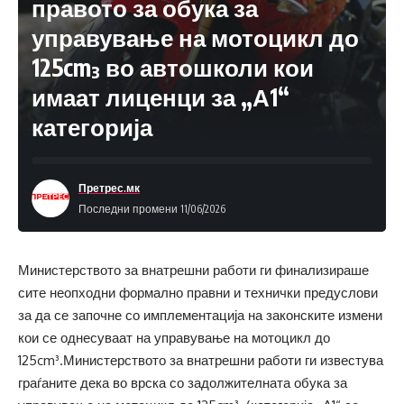
правото за обука за
управување на мотоцикл до
125cm³ во автошколи кои
имаат лиценци за „А1“
категорија
Претрес.мк
Последни промени 11/06/2026
Министерството за внатрешни работи ги финализираше
сите неопходни формално правни и технички предуслови
за да се започне со имплементација на законските измени
кои се однесуваат на управување на мотоцикл до
125cm³.Министерството за внатрешни работи ги известува
граѓаните дека во врска со задолжителната обука за